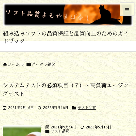


メニュ
組み込みソフトの品質保証と品質向上のためのガイ

ドブック
サイド

前へ


ホーム
>
グータラ親父

次へ
システムテストの必須項目（７）・高負荷エージン

グテスト
検索



2021年9月16日
2022年5月16日
テスト品質


2021年9月16日
2022年5月16日

テスト品質