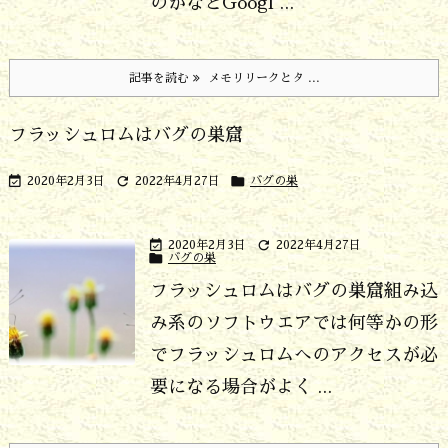
のかなとGoogl ...
記事を読む
メモリリークとタ ...
フラッシュロムはバグの巣窟



2020年2月3日
2022年4月27日
バグの巣


2020年2月3日
2022年4月27日

バグの巣
フラッシュロムはバグの巣窟
組み込
み系のソフトウエアでは何等かの形
でフラッシュロムへのアクセスが必
要になる場合がよく ...