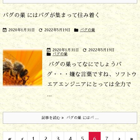
バグの巣 にはバグが集まって住み着く



2020年1月31日
2022年5月19日
バグの巣


2020年1月31日
2022年5月19日

バグの巣
バグの巣ってなにでしょう
バ
グ・・・嫌な言葉ですね、ソフトウ
エアエンジニアにとっては全力で
...
記事を読む
バグの巣 にはバ ...
«
‹
1
2
3
4
5
6
7
›
»