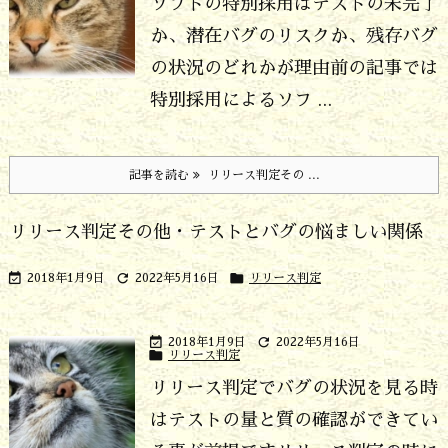
ソフトの特別採用はテストの未完了
か、潜在バグのリスクか、残存バグ
の状況のどれかが理由
前の記事では
特別採用によるソフ ...
記事を読む
リリース判定その ...
リリース判定その他・テストとバグの悩ましい関係



2018年1月9日
2022年5月16日
リリース判定


2018年1月9日
2022年5月16日

リリース判定
リリース判定でバグの状況を見る時
はテストの量と質の確認ができてい