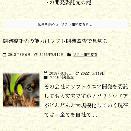
トの開発委託先の能 ...
記事を読む
ソフト開発監査チ ...
開発委託先の能力はソフト開発監査で見切る



2018年8月6日
2022年5月19日
ソフト開発監査


2018年8月6日
2022年5月19日

ソフト開発監査
その会社にソフトウエア開発を委託
しても大丈夫ですか？
ソフトウエア
がどんどんと大規模化していく現在
では、全てを自社で ...