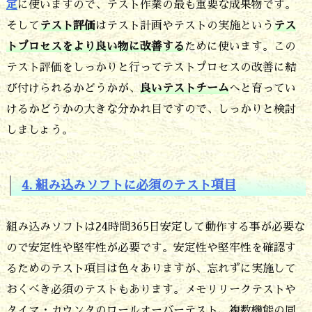
定
に使いますので、テスト作業の最も重要な成果物です。
そして
テスト評価
はテスト計画やテストの実施という
テス
トプロセスをより良い物に改善する
ために使います。この
テスト評価をしっかりと行ってテストプロセスの改善に結
び付けられるかどうかが、
良いテストチーム
へと育ってい
けるかどうかの大きな分かれ目ですので、しっかりと検討
しましょう。
4. 組み込みソフトに必須のテスト項目
組み込みソフトは24時間365日安定して動作する事が必要な
ので安定性や堅牢性が必要です。安定性や堅牢性を確認す
るためのテスト項目は色々ありますが、忘れずに実施して
おくべき必須のテストもあります。メモリリークテストや
タイマ・カウンタのロールオーバーテスト、複数機能の同