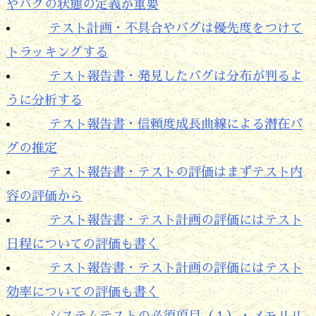
やバグの状態の定義が重要
テスト計画・不具合やバグは優先度をつけて
トラッキングする
テスト報告書・発見したバグは分布が判るよ
うに分析する
テスト報告書・信頼度成長曲線による潜在バ
グの推定
テスト報告書・テストの評価はまずテスト内
容の評価から
テスト報告書・テスト計画の評価にはテスト
日程についての評価も書く
テスト報告書・テスト計画の評価にはテスト
効率についての評価も書く
システムテストの必須項目（１）・メモリリ