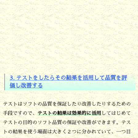
グ
ー
タ
ラ
親
父
流
テ
3. テストをしたらその結果を活用して品質を評
価し改善する
ス
ト
テストはソフトの品質を保証したり改善したりするための
の
手段ですので、
テストの結果は効果的に活用
してはじめて
紹
テストの目的のソフト品質の保証や改善ができます。テス
介
トの結果を使う場面は大きく２つに分かれていて、一つ目