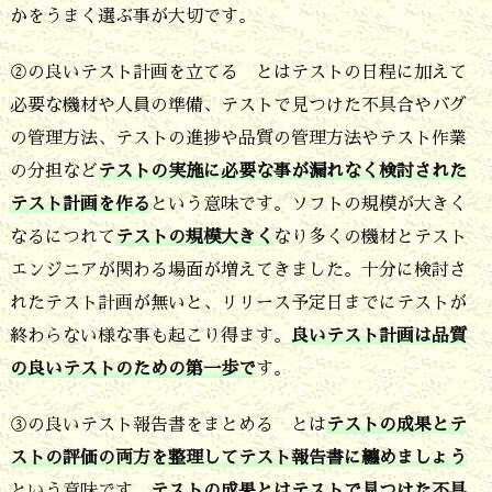
かをうまく選ぶ事が大切です。
目
2.
②の良いテスト計画を立てる とはテストの日程に加えて
1.
必要な機材や人員の準備、テストで見つけた不具合やバグ
テ
の管理方法、テストの進捗や品質の管理方法やテスト作業
の分担など
テストの実施に必要な事が漏れなく検討された
ス
テスト計画を作る
という意味です。ソフトの規模が大きく
ト
なるにつれて
テストの規模大きく
なり多くの機材とテスト
は
エンジニアが関わる場面が増えてきました。十分に検討さ
目
れたテスト計画が無いと、リリース予定日までにテストが
的
終わらない様な事も起こり得ます。
良いテスト計画は品質
に
の良いテストのための第一歩で
す。
合
③の良いテスト報告書をまとめる とは
テストの成果とテ
わ
ストの評価の両方を整理してテスト報告書に纏めましょう
せ
という意味です。
テストの成果とはテストで見つけた不具