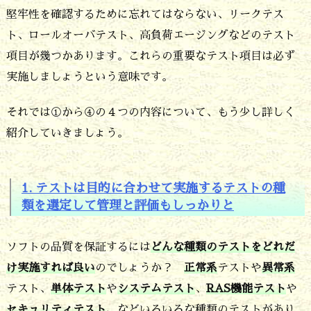
定
堅牢性を確認するために忘れてはならない、リークテス
し
ト、ロールオーバテスト、高負荷エージングなどのテスト
て
項目が幾つかあります。これらの重要なテスト項目は必ず
管
実施しましょうという意味です。
理
それでは①から④の４つの内容について、もう少し詳しく
と
紹介していきましょう。
評
価
1. テストは目的に合わせて実施するテストの種
も
類を選定して
管理と評価もしっかりと
し
っ
ソフトの品質を保証するには
どんな種類のテストをどれだ
か
け実施すれば良い
のでしょうか？
正常系
テストや
異常系
テスト、
単体テスト
や
システムテスト
、
RAS機能テスト
や
り
セキュリティテスト
、などいろいろな種類のテストがあり