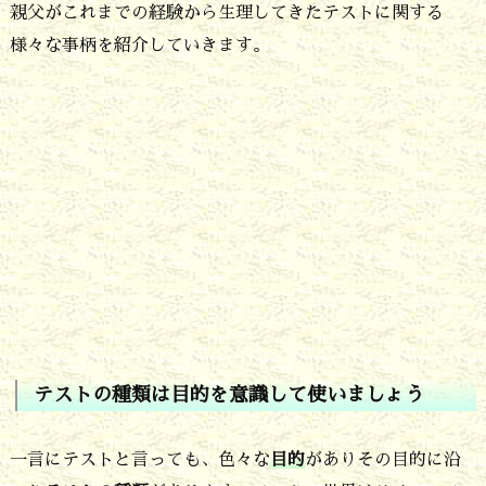
識
親父がこれまでの経験から生理してきたテストに関する
し
様々な事柄を紹介していきます。
て
使
い
ま
し
ょ
う
4.
2.
テストの種類は目的を意識して使いましょう
テ
ス
一言にテストと言っても、色々な
目的
がありその目的に沿