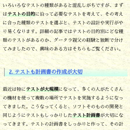
いろいろなテストの種類があると混乱しがちですが、まず
書
は
テストの目的
に沿って必要なテストを考えて、その考え
が
に合った種類のテストを選ぶと、テストの設計や実行がや
で
り易くなります。詳細の記事ではテストの目的別にどな種
き
類のテストがあるのか、グータラ親父の経験と独断で分け
た
てみましたので、興味のある方はそちらもご覧ください。
ら
そ
2. テストも計画書の作成が大切
れ
を
最近は特に
テストが大規模
になって、多くの人がたくさん
使
の機材を使って複数の場所でテストを実施するようになっ
てきました。こうなってくると、ソフトそのものの開発と
っ
同じようにテストもしっかりした
テスト計画書
が大切にな
て
ってきます。テストの計画書をしっかりと作って、その計
テ