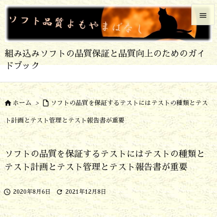


メニュ
組み込みソフトの品質保証と品質向上のためのガイ

ドブック
サイド

前へ


ホーム
>
ソフトの品質を保証するテストにはテストの種類とテス

ト計画とテスト管理とテスト報告書が重要
次へ

検索
ソフトの品質を保証するテストにはテストの種類と
テスト計画とテスト管理とテスト報告書が重要


2020年8月6日
2021年12月8日