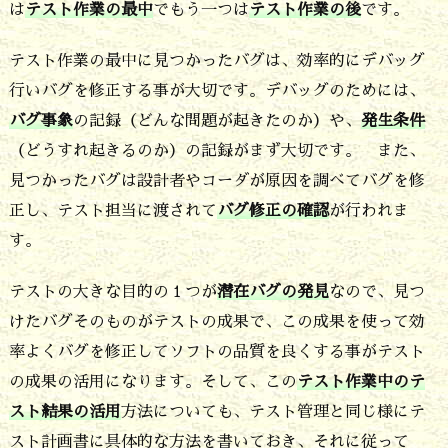
は
テスト作業の最中
でもう一つは
テスト作業の後
です。
テスト作業の最中に見つかったバグは、効率的にデバッグ
行いバグを修正する事が大切です。デバッグのためには、
バグ事象
の記録（どんな問題が起きたのか）や、
発生条件
（どうすれ起きるのか）の記録がまず大切です。 また、
見つかったバグは設計者やコーダが原因を調べてバグを修
正し、テスト担当に渡されて
バグ修正の確認
が行われま
す。
テストの大きな目的の１つが
潜在バグの発見
なので、見つ
けたバグそのものがテストの成果で、この成果を使って効
率よくバグを修正してソフトの品質を良くする事がテスト
の成果の活用になります。そして、この
テスト作業中のテ
スト結果の活用
方法についても、テスト管理と同じ様にテ
スト計画書に具体的な方法を書いておき、それに従って