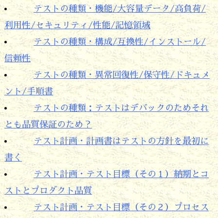
テストの種類・機能/大容量データ/高負荷/
利用性/セキュリティ/性能/記憶領域
テストの種類・構成/互換性/インストール/
信頼性
テストの種類・異常回復性/保守性/ドキュメ
ント/手順書
テストの種類：テストはデバックのためそれ
とも品質保証のため？
テスト計画・計画書はテストの方針を最初に
書く
テスト計画・テスト目標（その１）納期とコ
ストとプロダクト品質
テスト計画・テスト目標（その２）プロセス