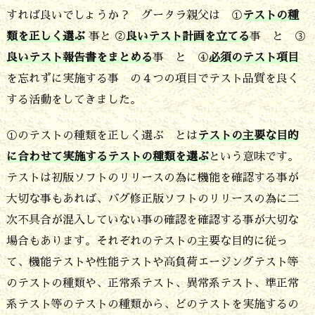
すれば良いでしょうか？ グータラ親父は ①
テストの種
ト
類を正しく選ぶ
事と ②
良いテスト計画を立てる
事 と ③
品
良いテスト報告書をまとめる
事 と ④
必須のテスト項目
質
を忘れずに実施する事 の４つの項目でテスト品質を良く
を
する活動をしてきました。
良
①のテストの種類を正しく選ぶ とは
テストの主要な目的
く
に合わせて実施するテストの種類を選ぶ
という意味です。
す
テストは初版ソフトのリリースの為に機能を確認する事が
る
大切な事もあれば、バグ修正版ソフトのリリースの為に二
た
次不具合が混入していない事の確認を確認する事が大切な
め
場合もあります。それぞれのテストの主要な目的に従っ
の
て、機能テストや性能テストや高負荷エージングテスト等
４
のテストの種類や、正常系テスト、異常系テスト、準正常
項
系テスト等のテストの種類から、どのテストを実施するの