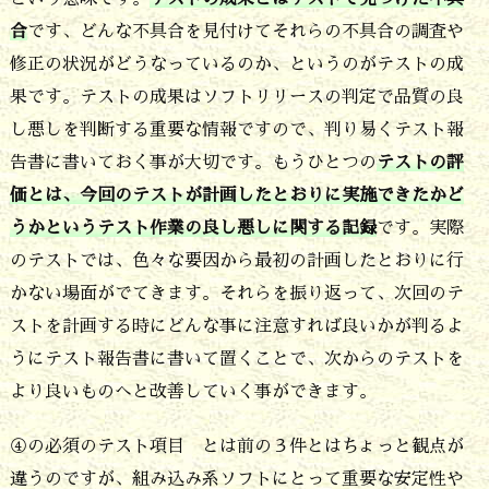
て
合
です、どんな不具合を見付けてそれらの不具合の調査や
実
修正の状況がどうなっているのか、というのがテストの成
施
果です。テストの成果はソフトリリースの判定で品質の良
す
し悪しを判断する重要な情報ですので、判り易くテスト報
告書に書いておく事が大切です。もうひとつの
テストの評
る
価とは、今回のテストが計画したとおりに実施できたかど
テ
うかというテスト作業の良し悪しに関する記録
です。実際
ス
のテストでは、色々な要因から最初の計画したとおりに行
ト
かない場面がでてきます。それらを振り返って、次回のテ
の
ストを計画する時にどんな事に注意すれば良いかが判るよ
種
うにテスト報告書に書いて置くことで、次からのテストを
類
より良いものへと改善していく事ができます。
を
④の必須のテスト項目 とは前の３件とはちょっと観点が
選
違うのですが、組み込み系ソフトにとって重要な安定性や