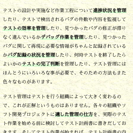
評
テストの設計や実施など作業工程について
進捗状況を管理
価
したり、テストで検出されるバグの件数や内容を監視して
し
テストの効率を管理
したり、見つかったバグの修正が滞り
改
なく進んでいるか
デバッグ作業を管理
したり、見つかった
善
バグに関して再現に必要な情報がちゃんと記録されている
か
バグ記録の状況を管理
したり、何時テストを終了したら
す
よいかの
テストの完了判断
を管理したり、テスト管理には
る
ほんとうにいろいろな事が必要で、そのための方法もまた
7.
色々なものがあります。
4.
テスト管理はテストを行う組織によって大きく変わるの
組
で、これが正解というものはありません。各々の組織やソ
み
フト開発プロジェクトに
適した管理の仕方
を、実際のテス
込
ト作業を始める前に検討してテスト計画書に書きだしてお
み
きます。そしてテスト作業が始まれば、テスト計画書の内