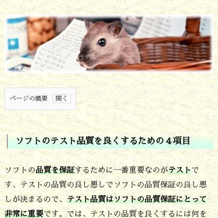
ページの概要
1.
ソ
ソフトのテスト品質を良くするための４項目
フ
ト
ソフトの
品質を保証
するために一番重要なのが
テスト
で
の
す、テストの品質の良し悪しでソフトの品質保証の良し悪
テ
しが決まるので、
テスト品質はソフトの品質保証にとって
ス
非常に重要
です。では、テストの品質を良くするには何を