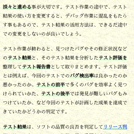
淡々と進める
事が大切です。テスト作業の途中で、テスト
結果の使い方を変更すると、デバッグ作業に混乱をもたら
す事もあるので、テスト結果の活用方法は、できるだ途中
での変更をしないのが良いでしょう。
テスト作業が終わると、見つけたバグやその修正状況など
の
テスト結果
と、そのテスト結果を分析した
テスト評価を
整理して
テスト報告書
として取りまとめます。テスト評価
とは例えば、今回のテストでの
バグ検出率
は良かったのか
悪かったのか、
テストの前半
で多くのバグを効率よく見つ
けられていかた、
テストの後半
では発見が難しいバグもみ
つけていたか、など今回のテストが計画した成果を達成で
きていたかどうかの判定です。
テスト結果
は、ソフトの品質の良否を判定して
リリース判