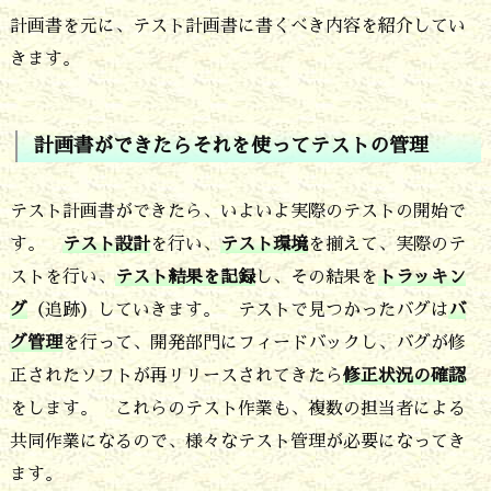
ら
計画書を元に、テスト計画書に書くべき内容を紹介してい
きます。
そ
の
結
計画書ができたらそれを使ってテストの管理
果
テスト計画書ができたら、いよいよ実際のテストの開始で
を
す。
テスト設計
を行い、
テスト環境
を揃えて、実際のテ
活
ストを行い、
テスト結果を記録
し、その結果を
トラッキン
用
グ
（追跡）していきます。 テストで見つかったバグは
バ
し
グ管理
を行って、開発部門にフィードバックし、バグが修
て
正されたソフトが再リリースされてきたら
修正状況の確認
品
をします。 これらのテスト作業も、複数の担当者による
質
共同作業になるので、様々なテスト管理が必要になってき
を
ます。