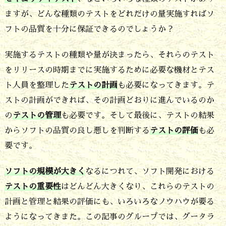
と
ますが、どんな種類のテストをどれだけの量実施すればソ
3.
フトの品質を十分に保証できるのでしょうか？
テ
実施するテストの種類や量が決まったら、それらのテスト
ス
をリリースの時期までに実施するために必要な機材とテス
ト
ト人員を整理した
テストの計画
も必要になってきます。テ
の
ストの計画ができれば、その計画どおりに進んでいるのか
種
の
テストの管理
も必要です。そして最後に、テストの結果
類
からソフトの品質の良し悪しを判断する
テストの評価
も必
は
要です。
目
ソフトの規模が大きく
なるにつれて、ソフト開発における
的
テストの重要性
はどんどん大きくなり、これらのテストの
を
計画と管理と結果の評価にも、いろいろなノウハウが要る
意
ようになってきまた。この記事のグループでは、グータラ