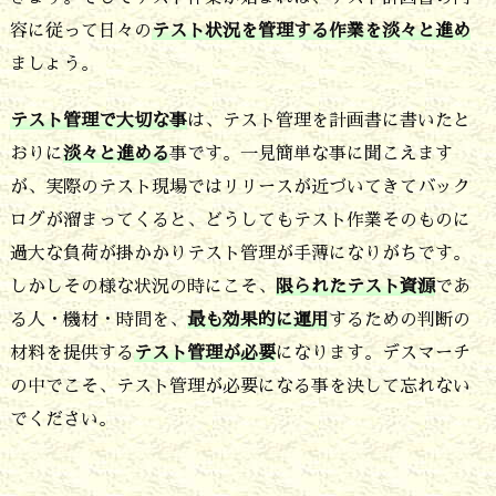
ソ
容に従って日々の
テスト状況を管理する作業を淡々と進め
フ
ましょう。
ト
テスト管理で大切な事
は、テスト管理を計画書に書いたと
に
おりに
淡々と進める
事です。一見簡単な事に聞こえます
必
が、実際のテスト現場ではリリースが近づいてきてバック
須
ログが溜まってくると、どうしてもテスト作業そのものに
の
過大な負荷が掛かかりテスト管理が手薄になりがちです。
テ
しかしその様な状況の時にこそ、
限られたテスト資源
であ
ス
る人・機材・時間を、
最も効果的に運用
するための判断の
材料を提供する
テスト管理が必要
になります。デスマーチ
ト
の中でこそ、テスト管理が必要になる事を決して忘れない
項
でください。
目
8.