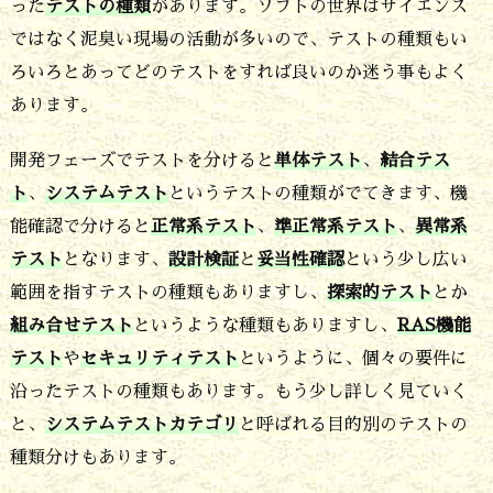
ト
った
テストの種類
があります。ソフトの世界はサイエンス
も
ではなく泥臭い現場の活動が多いので、テストの種類もい
ろいろとあってどのテストをすれば良いのか迷う事もよく
計
あります。
画
書
開発フェーズでテストを分けると
単体テスト
、
結合テス
の
ト
、
システムテスト
というテストの種類がでてきます、機
作
能確認で分けると
正常系テスト
、
準正常系テスト
、
異常系
テスト
となります、
設計検証
と
妥当性確認
という少し広い
成
範囲を指すテストの種類もありますし、
探索的テスト
とか
が
組み合せテスト
というような種類もありますし、
RAS機能
大
テスト
や
セキュリティテスト
というように、個々の要件に
切
沿ったテストの種類もあります。もう少し詳しく見ていく
5.
と、
システムテストカテゴリ
と呼ばれる目的別のテストの
計
種類分けもあります。
画