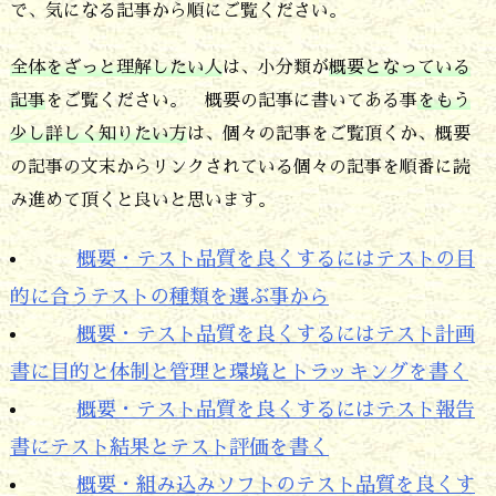
で、気になる記事から順にご覧ください。
全体をざっと理解したい人
は、小分類が
概要となっている
記事
をご覧ください。 概要の記事に書いてある事
をもう
少し詳しく知りたい方
は、個々の記事をご覧頂くか、概要
の記事の文末からリンクされている個々の記事を順番に読
み進めて頂くと良いと思います。
概要・テスト品質を良くするにはテストの目
的に合うテストの種類を選ぶ事から
概要・テスト品質を良くするにはテスト計画
書に目的と体制と管理と環境とトラッキングを書く
概要・テスト品質を良くするにはテスト報告
書にテスト結果とテスト評価を書く
概要・組み込みソフトのテスト品質を良くす