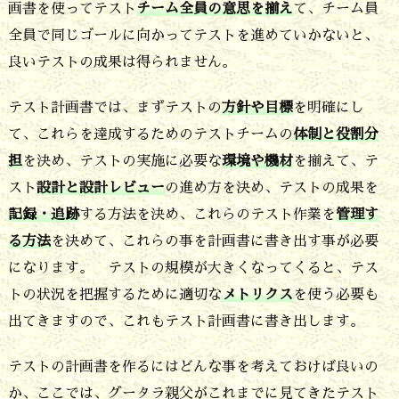
画書を使ってテスト
チーム全員の意思を揃え
て、チーム員
ス
全員で同じゴールに向かってテストを進めていかないと、
ト
良いテストの成果は得られません。
の
テスト計画書では、まずテストの
方針や目標
を明確にし
管
て、これらを達成するためのテストチームの
体制と役割分
理
担
を決め、テストの実施に必要な
環境や機材
を揃えて、テ
6.
スト
設計と設計レビュー
の進め方を決め、テストの成果を
3.
記録・追跡
する方法を決め、これらのテスト作業を
管理す
テ
る方法
を決めて、これらの事を計画書に書き出す事が必要
になります。 テストの規模が大きくなってくると、テス
ス
トの状況を把握するために適切な
メトリクス
を使う必要も
ト
出てきますので、これもテスト計画書に書き出します。
を
し
テストの計画書を作るにはどんな事を考えておけば良いの
た
か、ここでは、グータラ親父がこれまでに見てきたテスト