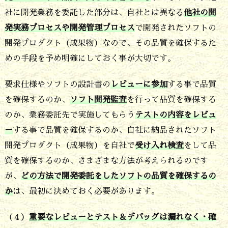
ポ
社に開発業務を委託した部分は、自社とは異なる
他社の開
発実務プロセスや開発管理プロセス
で開発されたソフトの
イ
開発プロダクト（成果物）なので、その品質を確保するた
ン
めの手段を予め明確にしておく事が大切です。
ト
5.
要求仕様やソフトの設計書の
レビューに参加
する事で品質
を確保するのか、
ソフト開発監査
を行って品質を確保する
ソ
のか、業務委託先で実施してもらう
テストの内容をレビュ
フ
ー
する事で品質を確保するのか、自社に納品されたソフト
ト
開発プロダクト（成果物）を自社で
受け入れ検査
をして品
開
質を確保するのか、さまざまな方法が考えられるのです
発
が、
どの方法で開発委託をしたソフトの品質を確保するの
プ
か
は、最初に決めておく必要があります。
ロ
（４）
重要なレビューとテスト＆デバッグは漏れなく・確
セ