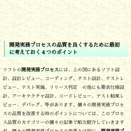
3.
開
発
実
務
開発実務プロセスの品質を良くするために最初
に考えておく４つのポイント
プ
ロ
ソフトの
開発実務プロセス
には、上の図にあるソフト設
セ
計、設計レビュー、コーディング、テスト設計、テストレ
ス
ビュー、テスト実施、リリース判定 の他にも要求仕様設
の
計、アーキテクチャ設計、コードレビュー、テスト結果レ
品
ビュー、デバッグ、等があります。個々の開発実務プロセ
質
スの品質を改善する時のポイントについては、このプロセ
ス品質のカテゴリーの個々の記事で順次紹介していきます
を