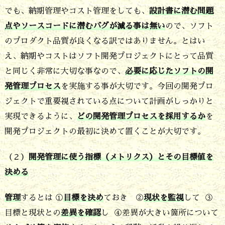
でも、納期管理やコスト管理をしても、
設計書に潜む問題
点やソースコードに潜むバグが減る事は無い
ので、ソフト
のプロダクト品質が良くなる訳ではありません。とはい
え、納期やコストはソフト開発プロジェクトにとって品質
と同じく非常に大切な事なので、
必要に応じたソフトの開
発管理プロセス
を実施する事が大切です。今回の開発プロ
ジェクトで重要視されている点について計画がしっかりと
実現できるように、
どの開発管理プロセスを採用するか
を
開発プロジェクトの最初に決めて置くことが大切です。
（２）
開発管理に使う指標（メトリクス）とその目標値を
決める
管理
するとは ①
目標を決め
ておき ②
現状を監視
して ③
目標と現状との
差異を確認
し ④差異が大きい箇所について