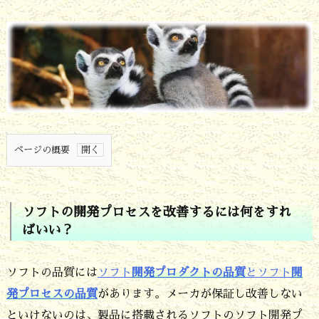
ページの概要
1.
ソ
ソフトの開発プロセスを改善するには何をすれ
フ
ばいい？
ト
の
ソフトの品質には
ソフト
開発プロダクトの品質
とソフト
開
開
発プロセスの品質
があります。メーカが保証し改善しない
といけないのは、製品に搭載されるソフトのソフト開発プ
発