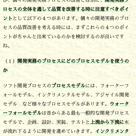
が、個々の開発実務プロセスの改善とは別に、
開発実務プ
良
ロセスの全体を通して品質を改善する時に注意すべきポイ
く
ント
として以下の４つがあります。個々の開発実務のプロ
す
セスの品質改善を考える時には、まずこれらの４つのポイ
る
ントがちゃんと出来ているのかを検討するのが良いです
た
ね。
め
（１）
開発実務のプロセスにどのプロセスモデルを使うの
に
か
最
初
ソフト開発プロセスの
プロセスモデル
には、フォーターフ
ォールモデル、インクリメンタルモデル、アジャイル開発
に
モデル など様々なプロセスモデルがあります。
ウォータ
考
ーフォールモデル
は昔からある最も一般的な開発プロセス
え
モデルで、企画、設計、実装、テストと
上流から下流に
水
て
が流れ下るように開発を進めていきます。
インクリメンタ