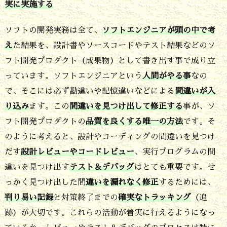
実に実施する
ス
の
ソフトの開発実務は全て、
ソフトエンジニアが頭の中で考
品
え
た結果を、設計書やソースコードやテスト結果などのソ
フト開発プロダクト（成果物）として書き出す事で成り立
質
っています。ソフトエンジニアという
人間がやる事
なの
改
で、そこには必ず勘違いや記憶違いなどによる
間違いが入
善
り込み
ます。この
間違いを見つけ出して修正する
事が、ソ
の
フト開発プロダクトの
品質を良くする唯一の方法
です。そ
進
のように考えると、設計やコーディングの間違いを見つけ
め
だす
設計レビューやコードレビュー
、実行プログラムの間
方
違いを見つけ出す
テスト＆デバッグ
はとても重要です。せ
っかく見つけ出した間
違いを漏れなく修正
するためには、
は
判り易い記録
と対策終了までの
確実なトラッキング
（追
色々
跡）が大切です。これらの活動が着実に行えるようになっ
で