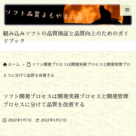


メニュ
組み込みソフトの品質保証と品質向上のためのガイ

ドブック
サイド

前へ


ホーム
>
ソフト開発プロセスは開発実務プロセスと開発管理プロ

セスに分けて品質を改善する
次へ

検索
ソフト開発プロセスは開発実務プロセスと開発管理
プロセスに分けて品質を改善する


2022年1月7日
2022年1月17日