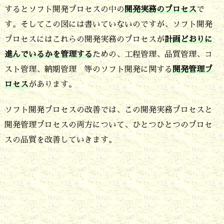
開
するとソフト開発プロセスの中の
開発実務のプロセス
で
す。そしてこの図には書いていないのですが、ソフト開発
発
プロセスにはこれらの開発実務のプロセスが
計画どおりに
管
進んでいるかを管理する
ための、工程管理、品質管理、コ
理
スト管理、納期管理 等のソフト開発に関する
開発管理プ
プ
ロセス
があります。
ロ
ソフト開発プロセスの改善では、この開発実務プロセスと
セ
開発管理プロセスの両方について、ひとつひとつのプロセ
ス
スの品質を改善していきます。
に
分
か
れ
る