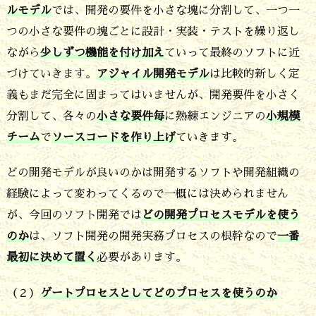
お
ルモデル
では、開発の要件を小さな塊に分割して、一つ一
く
つの小さな要件の塊ごとに設計・実装・テストを繰り返し
４
ながら
少しずつ機能を付け加え
ていって最終のソフトに近
つ
づけていきます。
アジャイル開発モデル
は比較的新しく定
義もまだ完全に固まってはいませんが、開発要件を小さく
の
分割して、各々の
小さな要件毎
に熟練エンジニアの
小規模
ポ
チーム
で
ソースコードを作り上げ
ていきます。
イ
ン
どの開発モデルが良いのかは開発するソフトや開発組織の
ト
経験によって変わってくるので一概には決められません
が、今回のソフト開発では
どの開発プロセスモデルを使う
4.
のか
は、ソフト開発の開発実務プロセスの根幹なので
一番
開
最初に決めて置く
必要があります。
発
管
（２）
ゲートプロセスとしてどのプロセスを使うのか