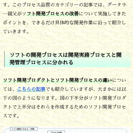
す。このプロセス品質のカテゴリーの記事では、グータラ
す
―親父がソ
フト開発プロセスの改善
について実施してきた
れ
ポイントを、できるだけ具体的な開発作業に沿って紹介し
ば
ていきます。
い
い？
ソフトの開発プロセスは開発実務プロセスと開
2.
発管理プロセスに分かれる
ソ
フ
ソフト開発プロダクトとソフト開発プロセスの違い
につい
ト
ては、
こちらの記事
でも紹介していますが、大まかには以
下の図のようになります。図の下半分がソフト開発プロダ
の
クトで上半分はそれらを作成するためのソフト開発プロセ
開
スです。
発
プ