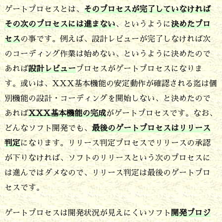
理
ゲートプロセスとは、
そのプロセスが完了していなければ
プ
その次のプロセスには進まない
、というように
決めたプロ
ロ
セス
の事です。例えば、設計レビューが完了しなければ次
セ
のコーディング作業は始めない、というように決めたので
ス
あれば
設計レビュー
プロセスがゲートプロセスになりま
す。或いは、XXX基本機能の安定動作が確認される迄は個
の
別機能の設計・コーディングを開始しない、と決めたので
品
あれば
XXX基本機能の完成
がゲートプロセスです。なお、
質
どんなソフト開発でも、
最後のゲートプロセスはリリース
を
判定
になります。リリース判定プロセスでリリースの承認
良
が下りなければ、ソフトのリリースという次のプロセスに
く
は進んではダメなので、リリース判定は最後のゲートプロ
す
セスです。
る
ゲートプロセスは開発状況が見えにくいソフト
開発プロジ
た