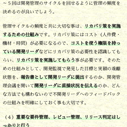
～５回は開発管理のサイクルを回せるように管理の頻度を
決めるのが良いでしょう。
管理サイクルの頻度と共に大切な事は、
リカバリ策を実施
するための仕組み
です。リカバリ策にはコスト（人件費・
機材・時間）が必要になるので、
コストを使う権限を持っ
ている開発リーダ
などにリカバリ策の必要性を認識しても
らい、
リカバリ策を実施してもらう
事が必要です。そのた
めの仕組みとして、開発監視で発見した目標と実績の乖離
状態を、
報告書として開発リーダに提出
するのか、開発管
理会議を開いて
開発リーダに直接状況を伝える
のか、どん
な方法でも構わないので不開発リーダへのフィードバック
の仕組みを明確にしておく事も大切です。
（４）
重要な要件管理、レビュー管理、リリース判定はし
っかりと行う