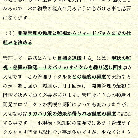
あるので、常に複数の視点で見るように心がける事も必要
になります。
（３）
開発管理の頻度と監視からフィードバックまでの仕
組みを決める
管理して「最初に立てた
目標を達成
する」には、
現状の監
視・差異の確認・リカバリ のサイクルを繰り返し回す
事が
大切です。この管理サイクルを
どの程度の頻度
で実施する
のか、週１回か、隔週か、月１回かは、開発管理の最初の
段階で決めておく必要があります。管理サイクルの頻度は
開発プロジェクトの規模や期間によっても変わりますが、
大切なのは
リカバリ策の効果が得られる程度の頻度
に設定
する事です。 小規模・短期間の開発ではあまり管理サイ
クルを回す時間も取れない事が多いですが、少なくとも３