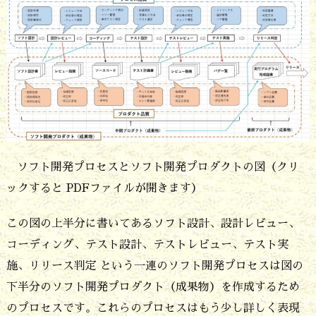
ロ
セ
ス
は
開
発
実
ソフト開発プロセスとソフト開発プロダクトの図（クリ
務
ックすると PDFファイルが開きます）
プ
この図の上半分に書いてあるソフト設計、設計レビュー、
ロ
コーディング、テスト設計、テストレビュー、テスト実
セ
施、リリース判定 という一連のソフト開発プロセスは図の
ス
下半分のソフト開発プロダクト（成果物）を作成するため
と
のプロセスです。これらのプロセスはもう少し詳しく表現