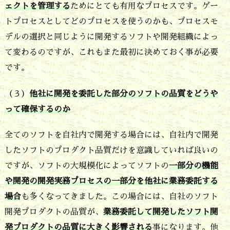
ェクトを管理する
ためにとても有用なプロセスです。ゲー
め
トプロセスとしてどのプロセスを使うのかも、プロセスモ
に
デルの選択と同じように開発するソフトや開発組織によっ
最
て変わるのですが、これもまた最初に決めておく事が必要
初
です。
に
（３）
他社に開発を委託した部分のソフトの品質をどうや
考
って確保するのか
え
全てのソフトを自社内で開発する場合には、自社内で開発
て
したソフトのプロダクト品質だけを意識していれば良いの
置
ですが、ソフトの大規模化によってソフトの
一部分の機能
く
や開発の開発実務プロセスの一部分を他社に業務委託する
４
場合
も多くなってきました。この場合には、自社のソフト
つ
開発プロダクトの品質が、
業務委託して開発したソフト開
の
発プロダクトの品質に大きく影響される
事になります。他