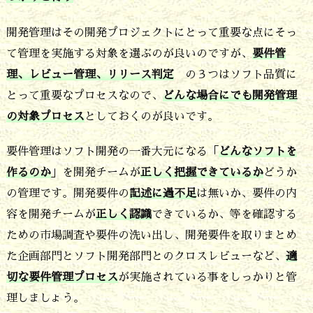
開発管理はその開発プロジェクトにとって重要な点にそっ
て管理を実施する対象を選ぶのが良いのですが、
要件管
理、レビュー管理、リリース判定
の３つはソフト品質に
とって重要なプロセスなので、
どんな場合にでも開発管理
の対象プロセス
としておくのが良いです。
要件管理はソフト開発の一番大元になる「
どんなソフトを
作るのか
」を開発チームが
正しく把握できているか
どうか
の管理です。開発要件の
記述に過不足
は無いか、要件の内
容を開発チームが
正しく認識
できているか、等を確認する
ための市場調査や要件の洗い出し、開発要件を取りまとめ
た企画部門とソフト開発部門とのクロスレビューなど、
適
切な要件管理プロセス
が実施されている事をしっかりと管
理しましょう。