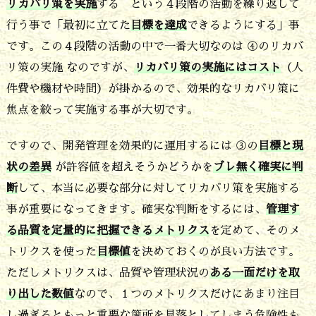
リカバリ策を実施
する という４段階の活動を繰り返して
行う事で「最初に立てた
目標を達成
できるようにする」事
です。この４段階の活動の中で一番大切なのは ④のリカバ
リ策の実施 なのですが、
リカバリ策の実施にはコスト
（人
件費や機材や時間）が掛かるので、効果的なリカバリ策に
焦点を絞って実施する事が大切です。
ですので、開発管理を効果的に運用するには ③の
目標と現
状の差異
が許容値を超えそうかどうかを
ブレ無く確実に判
断
して、本当に必要な部分に対してリカバリ策を実施する
事が重要になってきます。確実な判断をするには、
管理す
る品質を定量的に把握できるメトリクス
を定めて、そのメ
トリクスを使った
目標値
を決めておくのが良い方法です。
ただしメトリクスは、品質や管理状況の
ある一面だけを取
り出した数値
なので、１つのメトリクスだけにあまり注目
し過ぎるともっと重要な箇所を見落としてしまう危険性も