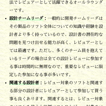
点
法でレビュアーとして活躍できるオールラウンダ
は
ーです。
チ
設計チームリーダ
：一般的に開発チームリーダは
ェ
その製品のソフト全体についての知識や経験を設
ッ
計者より多く持っているので、設計書の潜在的な
ク
問題を見つけ出せる能力が高く、レビュアーとし
リ
ては最適です。ただし、多くのチーム員を抱えて
ス
いるリーダの場合は全ての設計レビューに参加す
ト
る事は時間的に無理なので、重要なレビューに限
等
定した参加になる事が多いです。
に
関連する設計者
：レビュー対象のソフトと関連す
整
る部分の設計者にレビュアーとして参加して貰う
理
事も良くあります。関連するとは、レビュー対象
さ