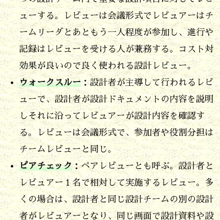
体
ューする。レビューは会議形式でレビュアーはチ
的
ームリーダとあともう一人程度が参加し、進行や
に
記録はレビューを受ける人が兼務する。コスト対
決
効果が良いので良く使われる設計レビュー。
ま
ウォークスルー
：設計者が主導して行われるレビ
っ
ューで、設計者が設計ドキュメントの内容を説明
て
しそれに沿ってレビュアーが設計内容を確認す
い
る。レビューは会議形式で、参加者や役割分担は
る
チームレビューと同じ。
か
ピアチェック
：ペアレビューとも呼ぶ。設計者と
3.
レビュアー１名で相対して実施するレビュー。多
レ
くの場合は、設計者と同じ設計チームの別の設計
ビ
者がレビュアーとなり、同じ画面で設計資料や設