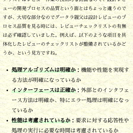
る
ューの開発プロセスの品質という面とはちょっと違うので
方
すが、大切な部分なのでグータラ親父は設計レビューのプ
ロセス品質を見る時には、レビューチェックリストの有無
法
は必ず確認していました。例えば、以下のような項目を具
は
体化したレビューのチェックリストが整備されているかど
決
うか、という見方ですね。
ま
っ
処理アルゴリズムは明確か
：機能や性能を実現す
て
る方法が明確になっているか
い
インターフェースは正確か
：外部とのインタフェ
る
ース方法は明確か、特にエラー処理は明確になっ
か
ているか
6.
性能は考慮されているか
：要求に対する応答性や
レ
処理の実行に必要な時間は考慮されているか