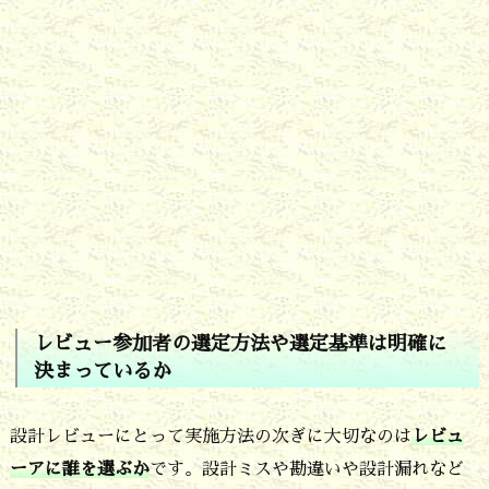
基
準
は
明
確
に
決
ま
っ
レビュー参加者の選定方法や選定基準は明確に
て
決まっているか
い
る
設計レビューにとって実施方法の次ぎに大切なのは
レビュ
か
ーアに誰を選ぶか
です。設計ミスや勘違いや設計漏れなど