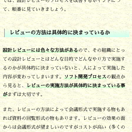
では、設計レビューのプロセスを改善するポイントにつ
ッ
て、順番に見ていきましょう。
ク
リ
レビューの方法は具体的に決まっているか
ス
ト
設計レビューには色々な方法がある
ので、その組織にとっ
と
ての設計レビューとはどんな目的でどんなやり方で実施す
記
るのかが具体的に決まっていないと、人によって実施した
内容が変わってしまいます。
ソフト開発プロセス
の観点か
録
ら見ると、
レビューの実施方法が具体的に決まっている事
に
が
まずは大切です。
つ
い
また、レビューの方法によって会議形式で実施する物もあ
て
れば資料の回覧形式の物もあります。レビューの効果の面
からは会議形式が望ましいのですがコストが高い（多くの
改