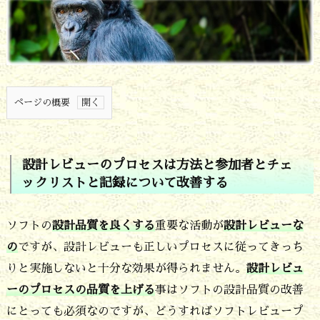
ページの概要
1.
設
設計レビューのプロセスは方法と参加者とチェ
計
ックリストと記録について改善する
レ
ビ
ソフトの
設計品質を良くする
重要な活動が
設計レビューな
ュ
の
ですが、設計レビューも正しいプロセスに従ってきっち
りと実施しないと十分な効果が得られません。
設計レビュ
ー
ーのプロセスの品質を上げる
事はソフトの設計品質の改善
の
にとっても必須なのですが、どうすればソフトレビュープ
プ