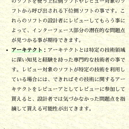
のソフトを使う上位側ソフトやレビュー対象のソ
れ
フトから呼び出される下位側ソフトの事です。こ
て
れらのソフトの設計者にレビューしてもらう事に
い
よって、インターフェース部分の潜在的な問題点
る
が見つかる事が期待できます。
か
アーキテクト
：アーキテクトとは特定の技術領域
5.
に深い知見と経験を持った専門的な技術者の事で
レ
す。レビュー対象のソフトが特定の技術を利用し
ビ
ている場合には、できればその技術に関するアー
ュ
キテクトをレビューアとしてレビューに参加して
ー
貰えると、設計者では気づかなかった問題点を指
の
摘して貰える可能性が出てきます。
指
摘