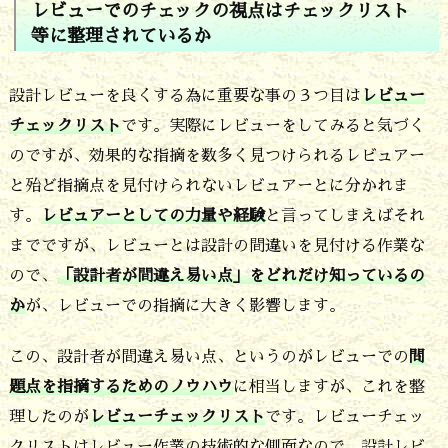
レビューでのチェックの視点はチェックリスト
事
等に整理されているか
項
設計レビューを良くする為に重要な事の３つ目は
レビュー
を
チェックリスト
です。実際にレビューをしてみると気づく
記
のですが、効果的な指摘を数多く見つけられるレビュアー
録
と殆ど指摘点を見付けられないレビュアーとに分かれま
し
す。
レビュアーとしての力量や経験
と言ってしまえばそれ
ト
までですが、レビューとは設計の間違いを見付ける作業な
ラ
ので、
「設計者が間違え易い点」をどれだけ知っているの
ッ
か
が、レビューでの指摘に大きく影響します。
キ
この、設計者が間違え易い点、というのがレビューでの
問
ン
題点を指摘するためのノウハウ
に相当しますが、これを整
グ
理したのが
レビューチェックリスト
です。レビューチェッ
す
クリストはレビュー作業の技術的な側面なので、設計レビ