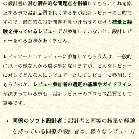
4.
の設計書に潜む
潜在的な問題点を指摘
してもらいこれを修
正する事で設計品質を良くする事が設計レビューの目的で
レ
すので、潜在的な設計問題を見つけ出せるだけの
技量と経
ビ
験を持っているレビューア
が参加していないと、設計レビ
ュ
ューをやる意味がありません。
ー
で
レビュアーとしてレビューに参加してもらう人は、一般的
の
に以下の様な人から選ぶ事になりますが、どんなレビュー
に対してどんな人にレビュアーとしてレビューに参加して
チ
もらうのか、
レビュー参加者の選定の基準やガイドライン
ェ
が決まっている事も、設計レビューのプロセス品質として
ッ
重要です。
ク
の
同僚のソフト設計者
：設計者と同等の技量や経験
視
を持っている同僚の設計者は、様々なレビュー方