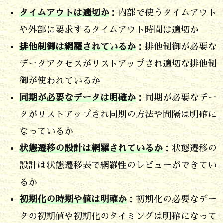
ビ
タイムアウトは適切か
：内部で使うタイムアウト
ュ
や外部に要求するタイムアウト時間は適切か
ー
排他制御は網羅されているか
：排他制御が必要な
プ
データアクセスがリストアップされ適切な排他制
ロ
御が使われているか
セ
同期が必要なデータは明確か
：同期が必要なデー
ス
タがリストアップされ同期の方法や間隔は明確に
の
なっているか
次
状態遷移の設計は網羅されているか
：状態遷移の
ぎ
設計は状態遷移表で網羅性のレビューができてい
は
るか
コ
初期化の時期や値は明確か
：初期化の必要なデー
ー
タの初期値や初期化のタイミングは明確になって