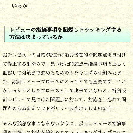
デ
いるか
ィ
ン
レビューの指摘事項を記録しトラッキングする
グ
方法は決まっているか
プ
ロ
設計レビューの目的が設計に潜む潜在的な問題点を見付け
て修正する事なので、見つけた問題点＝指摘事項を正しく
セ
記録して対策まで進めるためのトラキングの仕組みもま
ス
た、設計レビュープロセスにとってとても重要です。ここ
で
がしっかりとしたプロセスとして出来ていないと、折角設
す
計レビューで見つけた問題点に対して、対応をし忘れて問
題点のあるままソフトがリリースされてしまいます。
そんな残念な事にならないように、設計レビューの指摘事
項を記録して対応が終わるまでトラッキングするプロセス