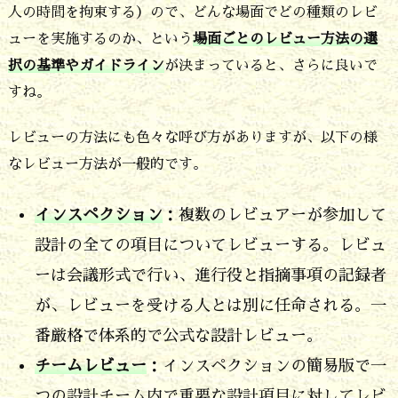
人の時間を拘束する）ので、どんな場面でどの種類のレビ
善
ューを実施するのか、という
場面ごとのレビュー方法の選
す
択の基準やガイドライン
が決まっていると、さらに良いで
る
すね。
2.
レビューの方法にも色々な呼び方がありますが、以下の様
レ
なレビュー方法が一般的です。
ビ
ュ
インスペクション
：複数のレビュアーが参加して
ー
設計の全ての項目についてレビューする。レビュ
の
ーは会議形式で行い、進行役と指摘事項の記録者
方
が、レビューを受ける人とは別に任命される。一
法
番厳格で体系的で公式な設計レビュー。
は
チームレビュー
：インスペクションの簡易版で一
具
つの設計チーム内で重要な設計項目に対してレビ