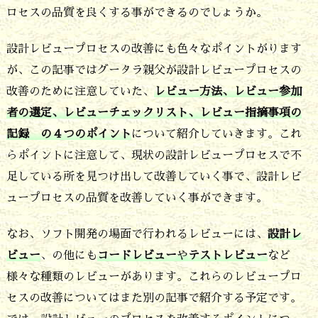
ロセスの品質を良くする事ができるのでしょうか。
ロ
セ
設計レビュープロセスの改善にも色々なポイントがります
が、この記事ではグータラ親父が設計レビュープロセスの
ス
改善のために注意していた、
レビュー方法、レビュー参加
は
者の選定、レビューチェックリスト、レビュー指摘事項の
方
記録 の４つのポイント
について紹介していきます。これ
法
らポイントに注意して、現状の設計レビュープロセスで不
と
足している所を見つけ出して改善していく事で、設計レビ
参
ュープロセスの品質を改善していく事ができます。
加
なお、ソフト開発の場面で行われるレビューには、
設計レ
者
ビュー
、の他にも
コードレビュー
や
テストレビュー
など
と
様々な種類のレビューがあります。これらのレビュープロ
チ
セスの改善についてはまた別の記事で紹介する予定です。
ェ