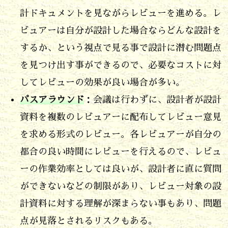
ュ
計ドキュメントを見ながらレビューを進める。レ
ー
ビュアーは自分が設計した場合ならどんな設計を
参
するか、という視点で見る事で設計に潜む問題点
加
を見つけ出す事ができるので、必要なコストに対
者
してレビューの効果が良い場合が多い。
の
パスアラウンド
：会議は行わずに、設計者が設計
選
資料を複数のレビュアーに配布してレビュー意見
定
を求める形式のレビュー。各レビュアーが自分の
方
都合の良い時間にレビューを行えるので、レビュ
法
ーの作業効率としては良いが、設計者に直に質問
や
ができないなどの制限があり、レビュー対象の設
選
計資料に対する理解が深まらない事もあり、問題
定
点が見落とされるリスクもある。