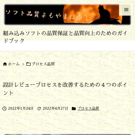


メニュ
組み込みソフトの品質保証と品質向上のためのガイ

ドブック
サイド

前へ


ホーム
>
プロセス品質

次へ
設計レビュープロセスを改善するための４つのポイ

ント
検索



2022年1月24日
2022年4月27日
プロセス品質