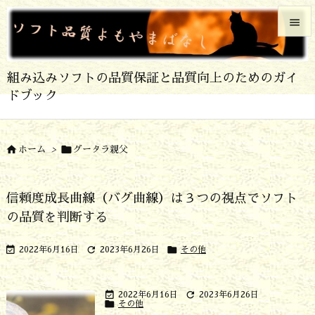


メニュ
組み込みソフトの品質保証と品質向上のためのガイ

ドブック
サイド

前へ


ホーム
>
グータラ親父

次へ
信頼度成長曲線（バグ曲線）は３つの視点でソフト

の品質を判断する
検索



2022年6月16日
2023年6月26日
その他


2022年6月16日
2023年6月26日

その他