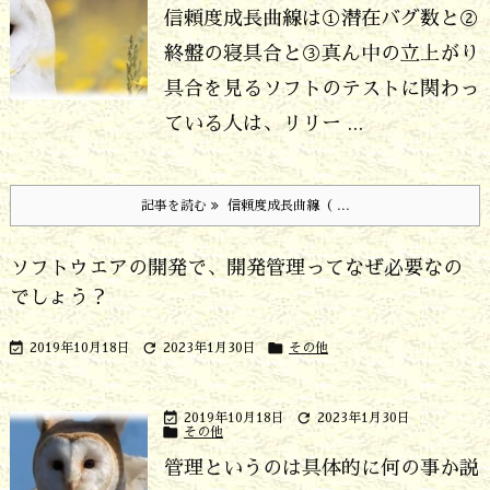
信頼度成長曲線は①潜在バグ数と②
終盤の寝具合と③真ん中の立上がり
具合を見る
ソフトのテストに関わっ
ている人は、リリー ...
記事を読む
信頼度成長曲線（ ...
ソフトウエアの開発で、開発管理ってなぜ必要なの
でしょう？



2019年10月18日
2023年1月30日
その他


2019年10月18日
2023年1月30日

その他
管理というのは具体的に何の事か説