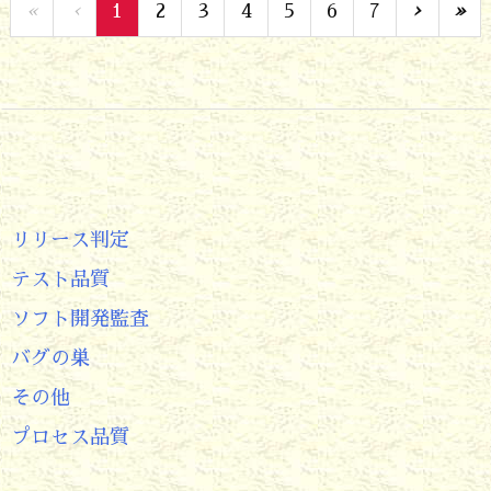
«
‹
1
2
3
4
5
6
7
›
»
リリース判定
テスト品質
ソフト開発監査
バグの巣
その他
プロセス品質