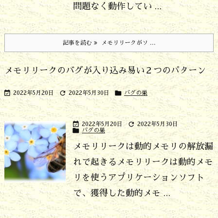
問題なく動作してい ...
記事を読む
メモリリークがソ ...
メモリリークのバグが入り込み易い２つのパターン



2022年5月20日
2022年5月30日
バグの巣


2022年5月20日
2022年5月30日

バグの巣
メモリリークは動的メモリの解放漏
れで起きる
メモリリークは動的メモ
リを使うアプリケーションソフト
で、獲得した動的メモ ...