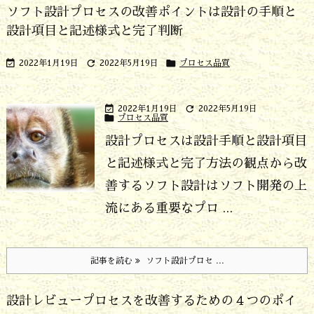
ソフト設計プロセスの改善ポイントは設計の手順と
設計項目と記述様式と完了判断



2022年1月19日
2022年5月19日
プロセス品質


2022年1月19日
2022年5月19日

プロセス品質
設計プロセスは設計手順と設計項目
と記述様式と完了方法の観点から改
善する
ソフト設計はソフト開発の上
流にある重要なプロ ...
記事を読む
ソフト設計プロセ ...
設計レビュープロセスを改善するための４つのポイ