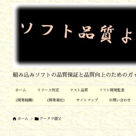
組み込みソフトの品質保証と品質向上のためのガ
ホーム
リリース判定
テスト品質
ソフト開発監査
(開発組織）
(開発委託)
サイトマップ
お問い合わせ


ホーム
>
グータラ親父