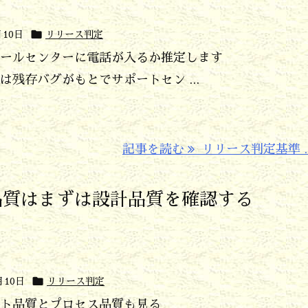

月10日
リリース判定
ールセンターに電話が入るか推定します
残存バグがもとでサポートセン ...
記事を読む
リリース判定基準 ..
品質はまずは設計品質を確認する

月10日
リリース判定
ト品質とプロセス品質も見る