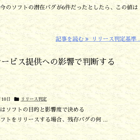
今のソフトの潜在バグが6件だったとしたら、この値は
記事を読む
リリース判定基準 ..
サービス提供への影響で判断する

月10日
リリース判定
はソフトの目的と影響度で決める
トをリリースする場合、残存バグの何 ...