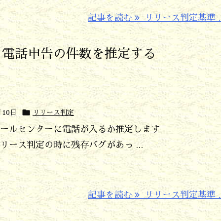
記事を読む
リリース判定基準 ..
ら電話申告の件数を推定する

月10日
リリース判定
ールセンターに電話が入るか推定します
ース判定の時に残存バグがあっ ...
記事を読む
リリース判定基準 ..