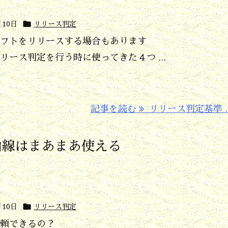

月10日
リリース判定
フトをリリースする場合もあります
ース判定を行う時に使ってきた４つ ...
記事を読む
リリース判定基準 ..
曲線はまあまあ使える

月10日
リリース判定
頼できるの？