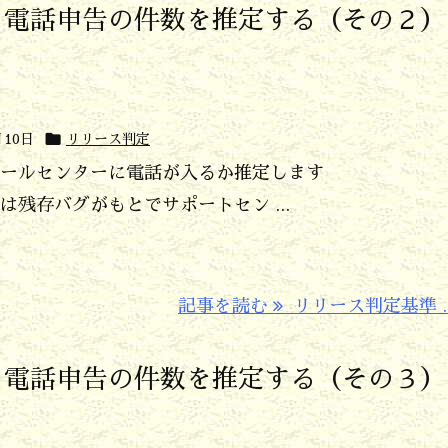
ら電話申告の件数を推定する（その２）

月10日
リリース判定
ールセンターに電話が入るか推定します
残存バグがもとでサポートセン ...
記事を読む
リリース判定基準 ..
ら電話申告の件数を推定する（その３）