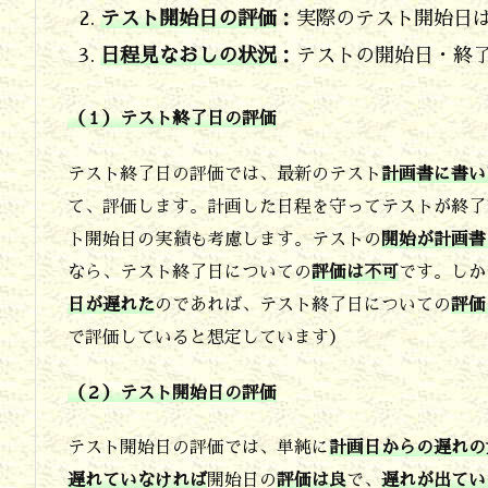
評
テスト開始日の評価
：実際のテスト開始日
価
日程見なおしの状況
：テストの開始日・終
も
書
（１）テスト終了日の評価
く
テスト終了日の評価では、最新のテスト
計画書に書い
2.
て、評価します。計画した日程を守ってテストが終了
日
ト開始日の実績も考慮します。テストの
開始が計画書
程
なら、テスト終了日についての
評価は不可
です。しか
の
日が遅れた
のであれば、テスト終了日についての
評価
で評価していると想定しています）
評
価
（２）テスト開始日の評価
は
テスト開始日の評価では、単純に
計画日からの遅れの
テ
遅れていなければ
開始日の
評価は良
で、
遅れが出てい