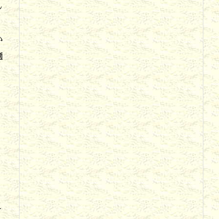
し
か
適
そ