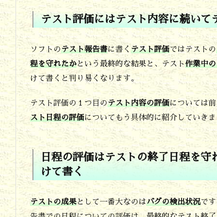
テ
テスト評価にはテスト内容に続いて
ス
ト
ソフトの
テスト報告書
に書く
テスト評価
ではテストの
評
程を守れたか
という最終的な結果と、テスト
作業中の
価
けて書くと判り易くなります。
に
テスト評価の１つ目の
テスト内容の評価
については前
は
スト日程の評価
についてもう具体的に紹介していきま
テ
ス
ト
日程の評価はテストの終了日程を守
けて書く
内
容
テストの成果
として一番大なのは
バグの検出状況
です
に
告書での日程についての評価は、最終的なテスト終了