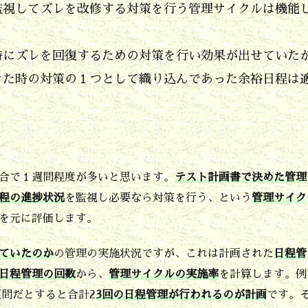
監視してズレを改修する対策を行う管理サイクルは機能
ズレを回復するための対策を行い効果が出せていた
た時の対策の１つとして織り込んであった余裕日程は
合で１週間程度が多いと思います。
テスト計画書で決めた管理
程の進捗状況
を監視し必要なら対策を行う、という
管理サイク
を元に評価します。
ていたのか
の管理の実施状況ですが、これは計画された
日程管
日程管理の回数
から、
管理サイクルの実施率
を計算します。例
週間だとすると合計2
3回の日程管理が行われるのが計画
です。