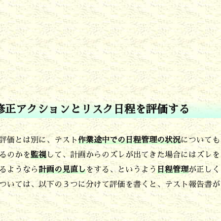
修正アクションとリスク日程を評価する
評価とは別に、テスト
作業途中での日程管理の状況
についても
るのかを
監視
して、計画からのズレが出てきた場合にはズレを
るようなら
計画の見直し
をする、というよう
日程管理
が正しく
ついては、以下の３つに分けて評価を書くと、テスト報告書が