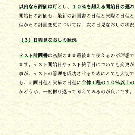
ス
以内なら評価は可
とし、
１０％を超える開始日の遅れ
ト
開始日の評価も、最新の計画書の日程と実際の日程と
の
程からの計画変更については、次の日見なおしの状況
終
（３）日程見なおしの状況
了
日
テスト計画書
は初版のまま最後まで使えるのが理想で
程
ます。テスト開始日やテスト終了日についても変更が
を
事が、テストの管理を成功させるためにとても大切で
守
も、計画日程と実績の日程に
全体工程の１０％以上の
かどうか、一度振り返って考えてみるのが良いです。
れ
た
か
と
い