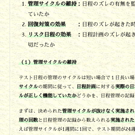
管理サイクルの維持
：日程のズレの有無を
に
ていたか
分
回復対策の効果
：日程のズレが起きた時に
け
リスク日程の効果
：日程計画のズレが起き
て
切だったか
書
く
（１）管理サイクルの維持
3.
テスト日程の管理のサイクルは短い場合で１日長い場
終
サイクル
の期間に従って、
日程計画
に対する
実際の日
了
ルが正しく機能していたか
どうかを、日程管理の記録
日
程
まずは、決められた
管理サイクルが抜けなく実施され
理の回数
と日程管理の記録から数えられる
実施された
を
えば管理サイクルが1週間に1回で、テスト期間が24
守