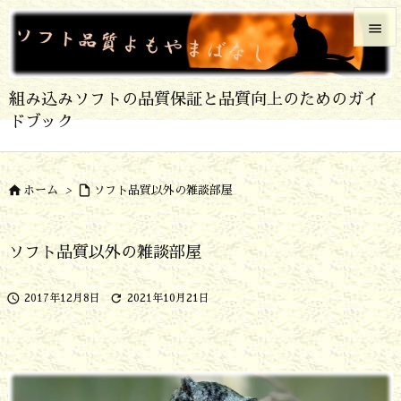


メニュ
組み込みソフトの品質保証と品質向上のためのガイ

ドブック
サイド

前へ


ホーム
>
ソフト品質以外の雑談部屋

次へ
ソフト品質以外の雑談部屋

検索


2017年12月8日
2021年10月21日