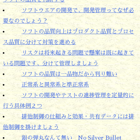
ソフトウエアの開発で、開発管理ってなぜ必
要なのでしょう？
ソフトの品質向上はプロダクト品質とプロセ
ス品質に分けて対策を進める
リスクは将来起きる問題で懸案は既に起きて
いる問題です、分けて管理しましょう
ソフトの品質は一品物だから判り難い
正常系と異常系と準正常系
ソフトの開発やテストの進捗管理を定量的に
行う具体例２つ
排他制御の仕組みと効果・共有データには排
他制御を掛けましょう
銀の弾丸なんて無い No Silver Bullet