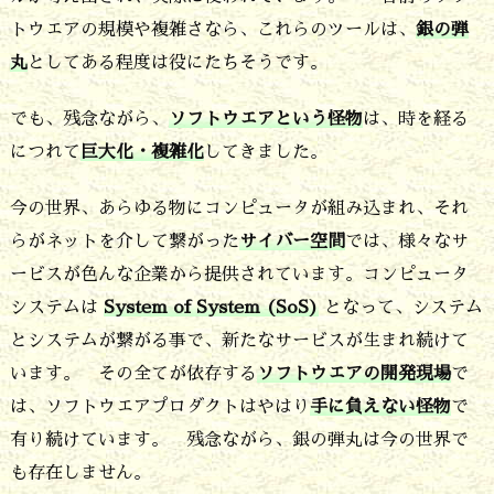
に
トウエアの規模や複雑さなら、これらのツールは、
銀の弾
は
丸
としてある程度は役にたちそうです。
銀
でも、残念ながら、
ソフトウエアという怪物
は、時を経る
の
につれて
巨大化・複雑化
してきました。
弾
丸
今の世界、あらゆる物にコンピュータが組み込まれ、それ
は
らがネットを介して繋がった
サイバー空間
では、様々なサ
あ
ービスが色んな企業から提供されています。コンピュータ
り
システムは
System of System (SoS)
となって、システム
とシステムが繋がる事で、新たなサービスが生まれ続けて
ま
います。 その全てが依存する
ソフトウエアの開発現場
で
す
は、ソフトウエアプロダクトはやはり
手に負えない怪物
で
か？
有り続けています。 残念ながら、銀の弾丸は今の世界で
も存在しません。