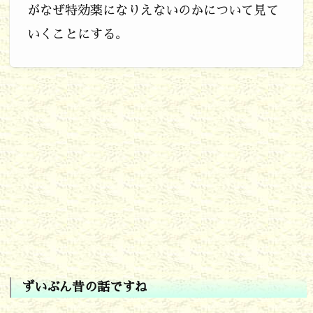
がなぜ特効薬になりえないのかについて見て
t
いくことにする。
s
o
f
s
o
f
t
w
a
r
e
ずいぶん昔の話ですね
e