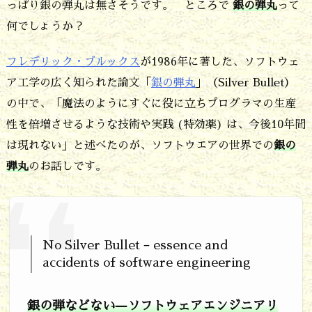
っぱり銀の弾丸は無さそうです。 ところで
銀の弾丸
って
と
何でしょうか？
あ
フレデリック・ブルックス
が1986年に著した、ソフトウェ
り
ア工学の広く知られた論文「
銀の弾丸
」（Silver Bullet）
ま
の中で、「魔法のようにすぐに役に立ちプログラマの生産
す
性を倍増させるような技術や実践 (特効薬) は、今後10年間
か？
は現れない」と述べたのが、ソフトウエアの世界での
銀の
2.
弾丸
のお話しです。
N
o
S
No Silver Bullet – essence and
i
accidents of software engineering
l
銀の弾などない—ソフトウェアエンジニアリ
v