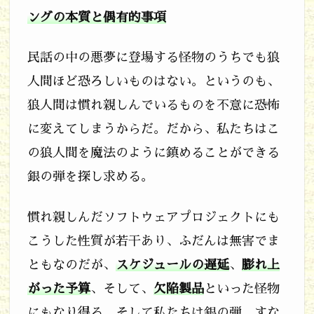
ングの本質と偶有的事項
e
r
民話の中の悪夢に登場する怪物のうちでも狼
B
人間ほど恐ろしいものはない。というのも、
u
狼人間は慣れ親しんでいるものを不意に恐怖
l
に変えてしまうからだ。だから、私たちはこ
l
の狼人間を魔法のように鎮めることができる
e
銀の弾を探し求める。
t
–
慣れ親しんだソフトウェアプロジェクトにも
e
こうした性質が若干あり、ふだんは無害でま
s
ともなのだが、
スケジュールの遅延
、
膨れ上
s
がった予算
、そして、
欠陥製品
といった怪物
e
にもなり得る。そして私たちは銀の弾、すな