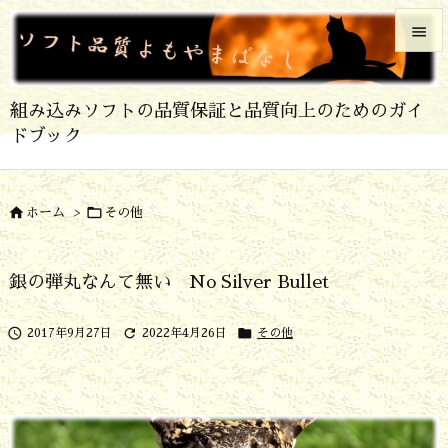


メニュ
組み込みソフトの品質保証と品質向上のためのガイ

ドブック
サイド

前へ


ホーム
>
その他

次へ
銀の弾丸なんて無い No Silver Bullet

検索



2017年9月27日
2022年4月26日
その他