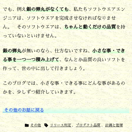
でも、例え
銀の弾丸がなくても
、私たちソフトウエアエン
ジニアは、ソフトウエアを完成させなければなりませ
ん。 そのソフトウエアは、
ちゃんと動くだけの品質
を持
っていないといけません。
銀の弾丸
が無いのなら、仕方ないですね、
小さな事・でき
る事を一つ一つ積み上げて
、なんとか品質の良いソフトを
作って、世の中に出して行きましょう。
このブログでは、小さな事・できる事にどんな事があるの
かを、少しずつ紹介していきます。
その他のお話に戻る


その他
リリース判定
,
プロダクト品質
,
計画と管理