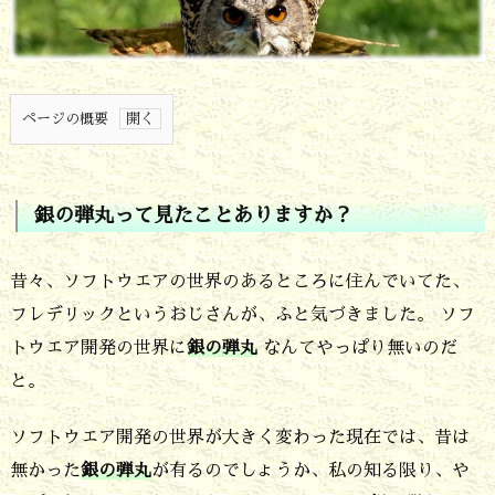
ページの概要
1.
銀
銀の弾丸って見たことありますか？
の
弾
昔々、ソフトウエアの世界のあるところに住んでいてた、
丸
フレデリックというおじさんが、ふと気づきました。 ソフ
っ
トウエア開発の世界に
銀の弾丸
なんてやっぱり無いのだ
て
と。
見
ソフトウエア開発の世界が大きく変わった現在では、昔は
た
無かった
銀の弾丸
が有るのでしょうか、私の知る限り、や
こ