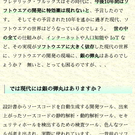
フレデリック・ブルックスはその時代に、
今後10年間はソ
ぶ
フトウエアの開発に特効薬は現れない
と
、予言したので
ん
す。 そしてその予言された10年を遙かに過ぎた現代、ソ
昔
フトウエアの世界はどうなっているのでしょう。
世の中
の
の全て
の仕組みが、
インターネット
や
人口知能
や
IoT
な
話
ど、その実現が
ソフトウエアに大きく依存
した現代の世界
で
に、ソフトウエアの開発の現場に、
銀の弾丸
はあるのでし
す
ょうか？ 無いと、とっても困るのですが、、、
ね
4.
では現代には銀の弾丸はありますか？
で
は
設計書からソースコードを自動生成する開発ツール、出来
上がったソースコードの静的解析・動的解析ツール、セキ
現
ュリティホールを検出するための検査ツール、色んなツー
代
ルが考え出され、実際に使われています。 一昔前のソフ