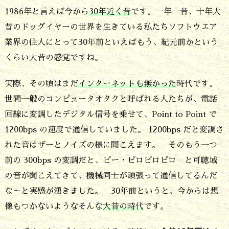
n
1986年と言えば今から
30年近く昔
です。一年一昔、十年大
g
昔のドッグイヤーの世界を生きている私たちソフトウエア
i
業界の住人にとって30年前といえばもう、紀元前かという
n
くらい大昔の感覚ですね。
e
実際、その頃はまだ
インターネットも無かった
時代です。
e
世間一般のコンピュータオタクと呼ばれる人たちが、電話
r
回線に変調したデジタル信号を乗せて、Point to Point で
i
1200bps の速度で通信していました。 1200bps だと変調さ
n
れた音はザーとノイズの様に聞こえます。 そのもう一つ
前の 300bps の変調だと、ピー・ピロピロピロ と可聴域
g
の音が聞こえてきて、機械同士が頑張って通信してるんだ
3.
な～と実感が湧きました。 30年前というと、今からは想
ず
像もつかないようなそんな
大昔の時代
です。
い