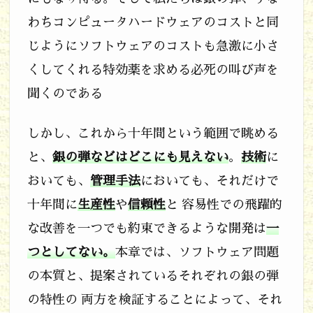
n
わちコンピュータハードウェアのコストと同
c
じようにソフトウェアのコストも急激に小さ
e
くしてくれる特効薬を求める必死の叫び声を
a
聞くのである
n
しかし、これから十年間という範囲で眺める
d
と、
銀の弾などはどこにも見えない
。
技術
に
a
おいても、
管理手法
においても、それだけで
c
十年間に
生産性
や
信頼性
と 容易性での飛躍的
c
な改善を一つでも約束できるような開発は
一
i
つとしてない。
本章では、ソフトウェア問題
d
の本質と、提案されているそれぞれの銀の弾
e
の特性の 両方を検証することによって、それ
n