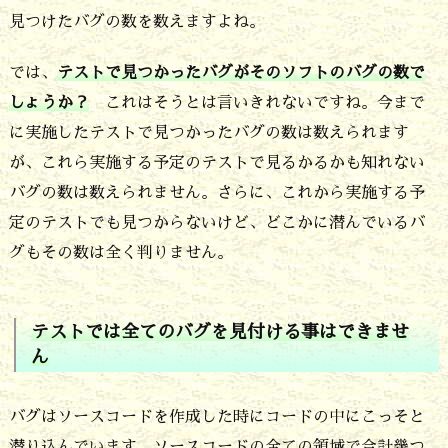
バ
見つけたバグの数を数えますよね。
グ
の
では、
テストで見つかったバグがそのソフトのバグの数で
しょうか？
これはそうとは言いきれないですね。今まで
状
に実施したテストで見つかったバグの数は数えられます
況
が、これら実施する予定のテストで見るかるかも知れない
を
バグの数は数えられません。さらに、これから実施する予
見
定のテストでも見つからないけど、どこかに潜んでいるバ
る
グもその数は全く判りません。
時
は
テストでは全てのバグを見付ける事はできませ
テ
ん
ス
ト
バグはソースコードを作成した時にコードの中にこっそと
の
潜り込んでいます。ソースコードの全ての領域で合計幾つ