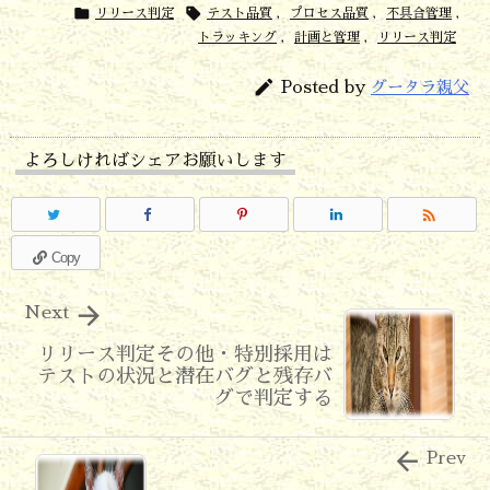


リリース判定
テスト品質
,
プロセス品質
,
不具合管理
,
トラッキング
,
計画と管理
,
リリース判定

Posted by
グータラ親父
よろしければシェアお願いします

Copy

Next
リリース判定その他・特別採用は
テストの状況と潜在バグと残存バ
グで判定する

Prev