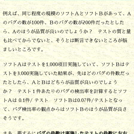
の
例えば、同じ程度の規模のソフトＡとソフトＢがあって、A
バ
のバグの数が100件、Ｂのバグの数が200件だったとした
グ
ら、Aのほうが品質が良いのでしょうか？ テストの質と量
を
も比べてからでないと、そうとは断言できないところが悩
見
ましいところです。
付
ソフトＡはテストを1,000項目実施していて、ソフトＢはテ
け
ストを3,000実施していた結果が、先ほどのバグの件数だっ
る
たとしたら、ＡとＢはどちらが品質が良いのでしょう
事
か？ テスト１件あたりのバグの検出率を計算するとソフ
は
トＡは 0.1件/ テスト ソフトＢは0.07件/テストとなっ
で
て、バグ検出率の観点からはソフトＢのほうが品質が良さ
き
そうです。
ま
まあ、要するに
バグの件数は実施したテストの件数に左右