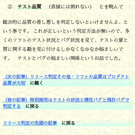
K
②
テスト品質
（直接には測れない） とを睨んで
L
O
総合的に品質の善し悪しを判定しないといけませんよ、と
いう事です。 これが正しいという判定方法が無いので、多
C)
くのソフトのテスト状況とバグ状況を見て、テストの量と
で
質に関する勘を見に付けるしかなくなかなか悩ましいで
測
す。 テストとバグの悩ましい関係というお話でした。
る
の
（次の記事）リリース判定その他・ソフトの品質はプロダクト
品質が大切
に続く
な
ら
（前の記事）特別採用はテストの状況と潜在バグと残存バグで
判定する
に戻る
リリース判定の先頭の記事
に戻る