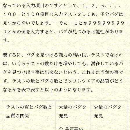
で
なっている入力項目のてすととして、１，２，３、、、、
は
１００ と１００項目の入力テストをしても、多分バグは
見つからないでしょう。 でも －１とか９９９９９９９９
見
９とかの値を入力すると、バグが見つかる可能性がありま
つ
す。
か
る
要するに、バグを見つける能力の高い良いテストでなけれ
バ
ば、いくらテストの数だけを増やしても、潜在しているバ
グ
グを見つけ出す事は出来ないという、これまた当然の事で
す。テストの量とバグの数とでソフトウエアの品質がどう
は
なるかを表で表すと以下のようになります。
ゼ
ロ
テストの質とバグ数と
大量のバグを
少量のバグを
5.
品質の関係
発見
発見
ソ
①
品質悪い