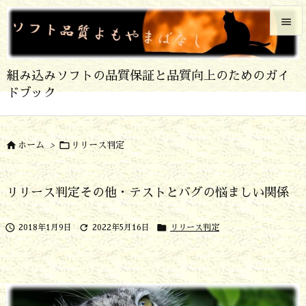


メニュ
組み込みソフトの品質保証と品質向上のためのガイ

ドブック
サイド

前へ


ホーム
>
リリース判定

次へ
リリース判定その他・テストとバグの悩ましい関係

検索



2018年1月9日
2022年5月16日
リリース判定