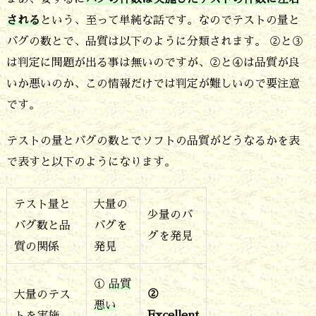
せ
される
という、至って単純な話です。なのでテストの量と
ん
バグの数とで、品質は以下のように分類されます。 ②と③
3.
は判定に問題が出る事は無いのですが、②と④は品質が良
いか悪いのか、この情報だけでは判定が難しいので要注意
テ
です。
ス
ト
テストの量とバグの数とでソフトの品質がどうなるかを表
し
で表すと以下のようになります。
な
テスト量と
大量の
け
少量のバ
バグ数と品
バグを
り
グを発見
質の関係
発見
ゃ
バ
①
品質
②
大量のテス
グ
悪い
Excellent
トを実施