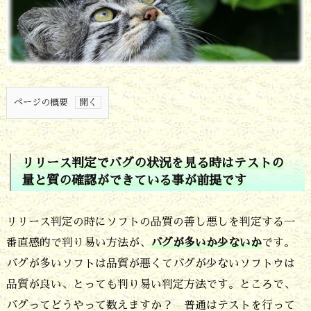
ページの概要
1.
リ
リリース判定でバグの状況を見る時はテストの
リ
量と質の確認ができている事が前提です
ー
ス
リリース判定の時にソフトの品質の善し悪しを判定する一
判
番直感的で判り易い方法が、
バグが多いか少ないか
です。
バグが多いソフトは品質が悪くてバグが少ないソフトウは
定
品質が良い、とっても判り易い判定方法です。ところで、
で
バグってどうやって数えますか？ 普通はテストを行って