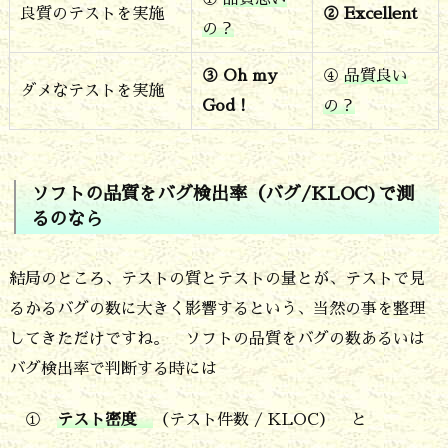
フ
良質のテストを実施
② Excellent
の？
ト
③ Oh my
④
品質良い
の
ダメなテストを実施
God！
の？
品
質
を
ソフトの品質をバグ検出率（バグ/KLOC)で測
バ
るのなら
グ
結局のところ、テストの質とテストの量とが、テストで見
検
るかるバグの数に大きく影響するという、当然の事を整理
出
してきただけですね。 ソフトの品質をバグの数あるいは
率
バグ検出率で判断する時には
（バ
グ/
①
テスト密度
（テスト件数 / KLOC） と