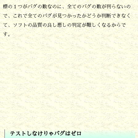
標の１つがバグの数なのに、全てのバグの数が判らないの
が
で、これで全てのバグが見つかったかどうか判断できなく
前
て、ソフトの品質の良し悪しの判定が難しくなるからで
提
す。
で
す
2.
テ
ス
ト
で
は
全
テストしなけりゃバグはゼロ
て