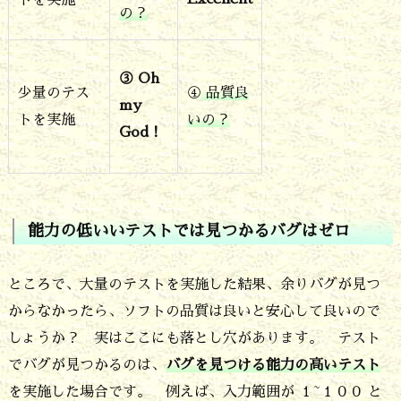
は
の？
ゼ
ロ
③ Oh
少量のテス
④
品質良
my
4.
トを実施
いの？
God！
能
力
の
低
能力の低いいテストでは見つかるバグはゼロ
い
ところで、大量のテストを実施した結果、余りバグが見つ
い
からなかったら、ソフトの品質は良いと安心して良いので
テ
しょうか？ 実はここにも落とし穴があります。 テスト
ス
でバグが見つかるのは、
バグを見つける能力の高いテスト
ト
を実施した場合です。 例えば、入力範囲が １~１００ と