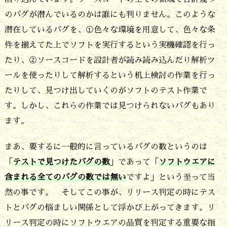
のバグが潜んでいるのかは誰にも判りません。このような
量
潜在しているバグを、①色々な環境を用意して、色々な条
と
件を揃えてた上でソフトを実行するという実機確認を行っ
質
たり、②ソースコードを設計者が読み読み込んだり解析ツ
の
ールを使ったりして解析するという机上検討の作業を行っ
確
たりして、見つけ出していくのがソフトのテスト作業で
認
す。しかし、これらの作業では見つけられないバグもあり
が
ます。
で
まあ、要するに一般的に言っているバグの数というのは
き
「
テストで見つけたバグの数
」であって「
ソフトウエアに
て
含まれる全てのバグの数では無い
ですよ」という至って当
い
然の事です。 そしてこの事が、リリース判定の時にテス
る
トとバグの悩ましい関係として浮かび上がってきます。リ
事
リース判定の時にソフトウエアの品質を判定する重要な指