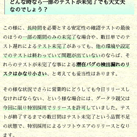
どんな時なら一部のテストが未完了でも大丈夫
別
なのでしょう？
採
用
この様に、
長時間
を必要とする安定性の確認テストの最後
のほうの
一部の期間のみの未完了
な場合や、数日単でのテ
3.
スト遅れによる
テスト未完了
があっても、
他の環境や設定
ど
でのテストは終わっていて問題が出ていない
のならば、そ
ん
れらのテストが未完了な事による
潜在バグの検出漏れのリ
な
スクはかなり小さい
、と考えても妥当性はあります。
時
その様な状況でさらに営業的にどうしても今日リリースし
な
なければならない、という様な場合には、グータラ親父は
ら
今回に限り特別採用でリリースを許可し
ていました。テス
一
トが終了するまでの数日間はテスト未完了という品質不足
部
の状態で、特別採用によるソフトウエアのリリースとなり
の
ます。