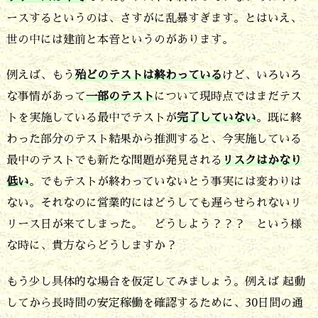
ースするというのは、さすがに乱暴すぎます。とはいえ、
の
世の中には建前と本音というのがあります。
リ
ス
例えば、もう
殆どのテストは終わっている
けど、いろいろ
ク
な事情があって
一部のテスト
について現時点ではまだテス
トを実施している最中でテストが
完了していない
。既に終
か、
わった部分のテスト結果から推測すると、今実施している
残
最中のテストでも新たな問題が発見される
リスクはかなり
存
低い
。でもテストが終わっていないとう事実には変わりは
バ
ない。それなのに営業的にはどうしても遅らせられないリ
グ
リース日が来てしまった。 どうしよう？？？ という様
の
な時に、貴方ならどうしますか？
状
もう少し具体的な場合を仮定してみましょう。例えば 起動
況
してから長時間の安定稼働を確認するために、30日間の通
の