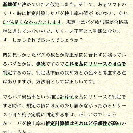
出
基準値
と決めていたと仮定します。そして、あるソフトの
し
リリー時に推定計算したバグ検出率の値が 98.9％と、あと
0.1％足りなかったとします
。規定上はバグ検出率が合格基
が
準に達していないので、リリース不可との判断になりま
ま
す。しかしそれで良いのでしょうか？
だ
充
既に見つかったバグの数とか修正が間に合わずに残ってい
分
るバグとかは、
事実
ですので
これを基にリリースの可否を
判定
するのは、判定基準値の決め方とか色々と考慮する点
に
はありますが、方法論としては正しいです。
終
わ
でもバグ検出率という
推定計算値
を基にリリースの判定を
っ
する時に、規定の値にほんの少し届かなかったからリリー
て
ス不可と杓子定規に判定する事は、正しいのでしょう
い
か？ バグ検出率の
推定計算値はそれほど信頼性が高い
の
でしょうか？