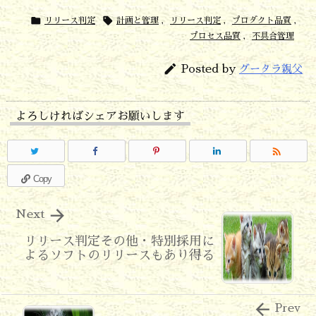
い


リリース判定
計画と管理
,
リリース判定
,
プロダクト品質
,
時
プロセス品質
,
不具合管理
の

Posted by
グータラ親父
特
別
よろしければシェアお願いします
採

用
Copy

Next
リリース判定その他・特別採用に
よるソフトのリリースもあり得る

Prev