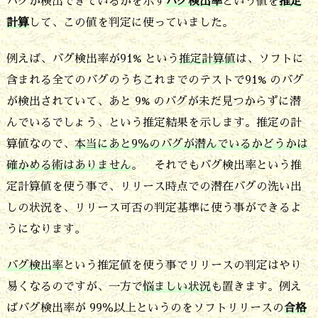
バグが検出できているかを示す
バグ検出率
という値を
推定
の
計算
して、この値を判定に使っていました。
で
し
例えば、バグ検出率が91% という
推定計算値
は、ソフトに
ょ
含まれる全てのバグのうちこれまでのテストで91% のバグ
が検出されていて、あと 9% のバグが未だ見つからずに潜
う？
んでいるでしょう、という推定結果を示します。推定の計
4.
算値なので、
本当にあと9％のバグが潜んでいるかどうかは
潜
確かめる術はありません
。 それでもバグ検出率という推
在
定計算値を使う事で、リリース時点での潜在バグの洗い出
バ
しの状況を、リリース可否の判定基準に使う事ができるよ
グ
うになります。
の
バグ検出率
という推定値を使う事でリリースの判定はやり
洗
易くなるのですが、一方で
悩ましい状況
も置きます。例え
い
ばバグ検出率が 99％以上というのをソフトリリースの
合格