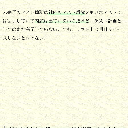
テ
未完了のテスト箇所は
社内のテスト環境
を用いたテストで
ス
は完了していて
問題は出ていないのだけど
、テスト計画と
ト
してはまだ完了していない。でも、ソフト上は明日リリー
が
スしないといけない。
一
部
未
完
了
に
よ
る
特