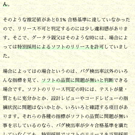
使
ん
。
う
そのような推定値があと0.1% 合格基準に達していなかった
推
ので、リリース不可と判定するのには少し違和感がありま
定
す。そこで、グータラ親父はそのような時には、場合によ
値
っては
特別採用によるソフトのリリースを許可
していまし
の
た。
精
場合によってはの場合というのは、バグ検出率以外のいろ
度
んな指標を見て、
ソフトの品質に問題が無いと判断
できる
が
場合です。ソフトのリリース判定の時には、テストが量・
高
質ともに充分かとか、設計レビューやコードレビューの指
く
摘状況に問題はないかとか、いろいろと確認する項目があ
な
ります。それらの各種の指標がソフトの品質に問題が無い
い
事を示しているのなら、バグ検出率が少々合格基準を満た
な
していなくても、特別採用でソフトのリリースを当別採用