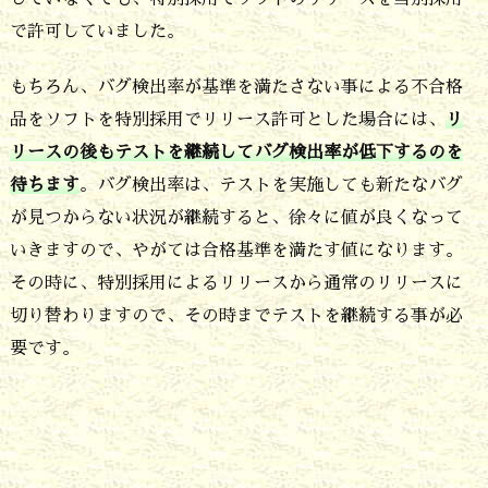
い
で許可していました。
の
もちろん、バグ検出率が基準を満たさない事による不合格
で
品をソフトを特別採用でリリース許可とした場合には、
リ
経
リースの後もテストを継続してバグ検出率が低下するのを
験
待ちます
。バグ検出率は、テストを実施しても新たなバグ
と
が見つからない状況が継続すると、徐々に値が良くなって
いきますので、やがては合格基準を満たす値になります。
勘
その時に、特別採用によるリリースから通常のリリースに
で
切り替わりますので、その時までテストを継続する事が必
カ
要です。
バ
ー
し
ま