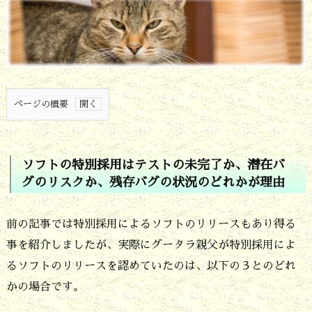
ページの概要
1.
ソ
ソフトの特別採用はテストの未完了か、潜在バ
フ
グのリスクか、残存バグの状況のどれかが理由
ト
の
前の記事では特別採用によるソフトのリリースもあり得る
特
事を紹介しましたが、実際にグータラ親父が特別採用によ
るソフトのリリースを認めていたのは、以下の３とのどれ
別
かの場合です。
採