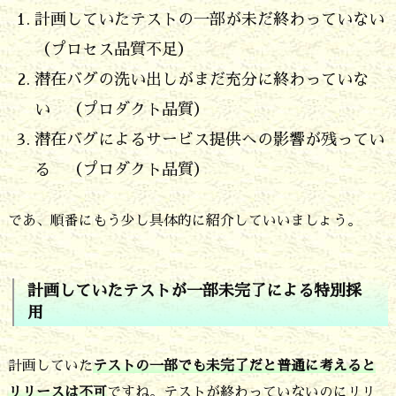
用
計画していたテストの一部が未だ終わっていない
は
（プロセス品質不足）
テ
潜在バグの洗い出しがまだ充分に終わっていな
ス
い （プロダクト品質）
ト
潜在バグによるサービス提供への影響が残ってい
の
る （プロダクト品質）
未
完
であ、順番にもう少し具体的に紹介していいましょう。
了
か、
計画していたテストが一部未完了による特別採
潜
用
在
バ
計画していた
テストの一部でも未完了だと普通に考えると
リリースは不可
ですね。テストが終わっていないのにリリ
グ