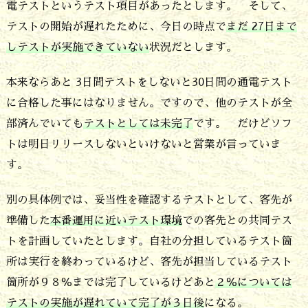
電テストというテスト項目があったとします。 そして、
ど
テストの開始が遅れたために、今日の時点で
まだ 27日まで
れ
しテストが実施できていない
状況だとします。
か
本来ならあと 3日間テストをしないと30日間の通電テスト
が
に合格した事にはなりません。ですので、他のテストが全
理
部済んでいても
テストとしては未完了
です。 だけどソフ
由
トは明日リリースしないといけないと営業が言っていま
2.
す。
計
別の具体例では、妥当性を確認するテストとして、客先が
画
準備した
本番運用に近いテスト環境
での客先との共同テス
し
トを計画していたとします。自社の分担しているテスト箇
て
所は実行を終わっているけど、客先が担当しているテスト
い
箇所が９８％までは完了しているけどあと
２％については
た
テストの実施が遅れていて完了が３日後
になる。