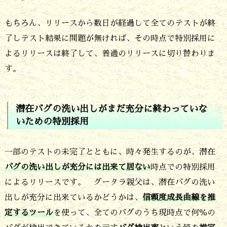
テ
もちろん、リリースから数日が経過して全てのテストが終
ス
了しテスト結果に問題が無ければ、その時点で特別採用に
ト
よるリリースは終了して、普通のリリースに切り替わりま
が
す。
未
完
潜在バグの洗い出しがまだ充分に終わっていな
了
いための特別採用
で
も
一部のテストの未完了とともに、時々発生するのが、潜在
大
バグの洗い出しが充分には出来て居ない
時点での特別採用
丈
によるリリースです。 グータラ親父は、潜在バグの洗い
出しが充分に出来ているかどうかは、
信頼度成長曲線を推
夫
定するツール
を使って、全てのバグのうち現時点で何％の
な