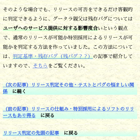
ビ
そのような場合でも、リリースの可否をできるだけ客観的
ス
に判定できるように、グータラ親父は残存バグについては
提
ユーザへのサービス提供に対する影響度合
いという観点
で、通常のリリースが可能か特別採用によるリリースが可
供
能かを判定する方法を作っていました。この方法について
へ
は、
判定基準・残存バグ（残バグ？？）
の記事で紹介して
の
いますので、
そちら
をご覧ください。
影
響
（次の記事）リリース判定その他・テストとバグの悩ましい関
が
係
に続く
少
（前の記事）リリースの仕組み・特別採用によるソフトのリリ
し
ースもあり得る
に戻る
大
リリース判定の先頭の記事
に戻る
き