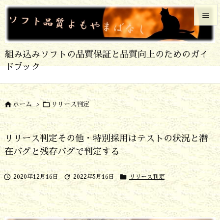


メニュ
組み込みソフトの品質保証と品質向上のためのガイ

ドブック
サイド

前へ


ホーム
>
リリース判定

次へ
リリース判定その他・特別採用はテストの状況と潜

在バグと残存バグで判定する
検索



2020年12月16日
2022年5月16日
リリース判定