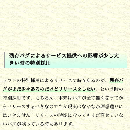
し
ょ
う
6.
残
残存バグによるサービス提供への影響が少し大
存
きい時の特別採用
バ
グ
ソフトの特別採用によるリリースで時々あるのが、
残存バ
に
グがまだ少々あるのだけどリリースをしたい
、という時の
よ
特別採用です。もちろん、本来はバグが全て無くなってか
る
らリリースするべきなのですが現実はなかなか理想通りに
はいきません。リリースの時期になってもまだ直せていな
サ
いバグが残っている時もあります。
ー