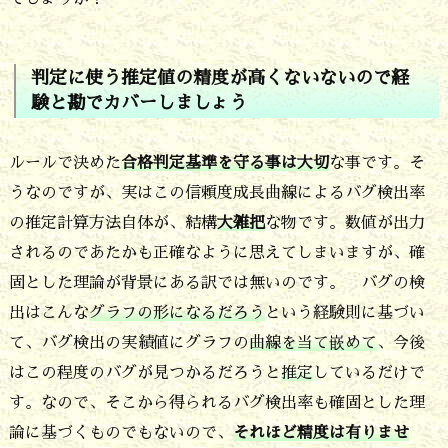
な
い
た
判定に使う推定値の精度が高くないないので経
験と勘でカバーしましょう
め
の
ルールで決めた
合格判定基準を守る事は大切
な事です。そ
特
うなのですが、実はこの信頼度成長曲線によるバグ検出率
別
の推定計算方法自体が、結構
大雑把
な物です。数値が出力
採
されるのであたかも正確なように思えてしまいますが、確
用
固とした理論が背景にある訳では無いのです。 バグの検
5.
出はこんな
グラフの形になるだろう
という経験則に基づい
て、バグ検出の実績値にグラフの
曲線を当て嵌めて
、今後
判
はこの程度のバグが見つかるだろうと
推定
しているだけで
定
す。なので、そこから得られるバグ検出率も確固とした理
に
論に基づくものでもないので、
それほど精度は有りませ