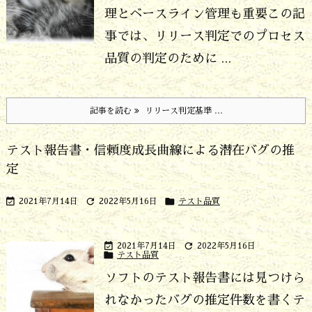
理とベースライン管理も重要
この記
事では、リリース判定でのプロセス
品質の判定のために ...
記事を読む
リリース判定基準 ...
テスト報告書・信頼度成長曲線による潜在バグの推
定



2021年7月14日
2022年5月16日
テスト品質


2021年7月14日
2022年5月16日

テスト品質
ソフトのテスト報告書には見つけら
れなかったバグの推定件数を書く
テ