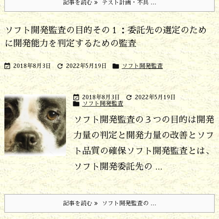
記事を読む
テスト計画・不具 ...
ソフト開発監査の目的その１：委託先の選定のため
に開発能力を判定するための監査



2018年8月3日
2022年5月19日
ソフト開発監査


2018年8月3日
2022年5月19日

ソフト開発監査
ソフト開発監査の３つの目的は開発
力量の判定と開発力量の改善とソフ
ト品質の確保
ソフト開発監査とは、
ソフト開発委託先の ...
記事を読む
ソフト開発監査の ...