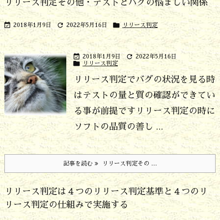
リリース判定その他・テストとバグの悩ましい関係



2018年1月9日
2022年5月16日
リリース判定


2018年1月9日
2022年5月16日

リリース判定
リリース判定でバグの状況を見る時
はテストの量と質の確認ができてい
る事が前提です
リリース判定の時に
ソフトの品質の善し ...
記事を読む
リリース判定その ...
リリース判定は４つのリリース判定基準と４つのリ
リース判定の仕組みで実施する