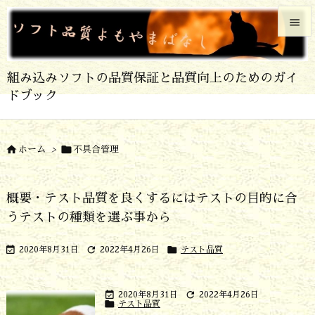


メニュ
組み込みソフトの品質保証と品質向上のためのガイ

ドブック
サイド

前へ


ホーム
>
不具合管理

次へ
概要・テスト品質を良くするにはテストの目的に合

うテストの種類を選ぶ事から
検索



2020年8月31日
2022年4月26日
テスト品質


2020年8月31日
2022年4月26日

テスト品質