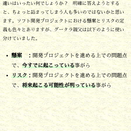
ス
違いはいったい何でしょうか？ 明確に答えようとする
ラ
と、ちょっと詰まってしまう人も多いのではないかと思い
ます。ソフト開発プロジェクトにおける懸案とリスクの定
イ
義も色々とありますが、グータラ親父は以下のように使い
ン
分けていました。
管
理
懸案
：開発プロジェクトを進める上での問題点
も
で、
今すでに起こっている
事がら
重
リスク
：開発プロジェクトを進める上での問題点
要
で、
将来起こる可能性が判っている
事がら
2.
４．
懸
案