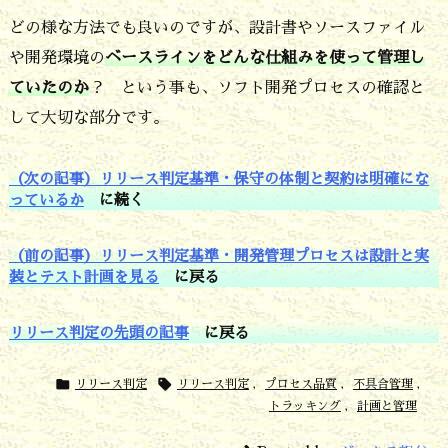
どの様な方法でも良いのですが、設計書やソースファイル
や開発環境の
ベースラインをどんな仕組みを使って管理し
ていたのか
？ という事も、ソフト開発プロセスの確認と
して大切な部分です。
（次の記事）リリース判定基準・保守の体制と契約は明確にな
っているか
に続く
（前の記事）リリース判定基準・開発管理プロセスは設計と実
装とテスト計画を見る
に戻る
リリース判定の先頭の記事
に戻る


リリース判定
リリース判定
,
プロセス品質
,
不具合管理
,
トラッキング
,
計画と管理