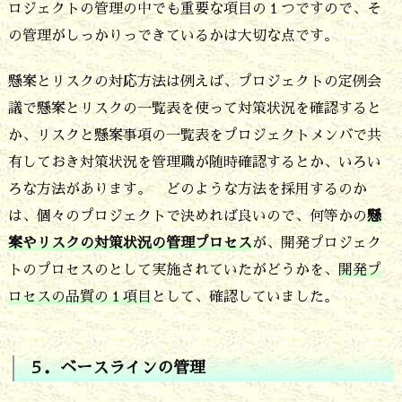
ロジェクトの管理の中でも重要な項目の１つですので、そ
も
の管理がしっかりっできているかは大切な点です。
リ
懸案とリスクの対応方法は例えば、プロジェクトの定例会
リ
議で懸案とリスクの一覧表を使って対策状況を確認すると
ー
か、リスクと懸案事項の一覧表をプロジェクトメンバで共
ス
有しておき対策状況を管理職が随時確認するとか、いろい
時
ろな方法があります。 どのような方法を採用するのか
に
は、個々のプロジェクトで決めれば良いので、何等かの
懸
対
案やリスクの対策状況の管理プロセス
が、開発プロジェク
策
トのプロセスのとして実施されていたがどうかを、
開発プ
ロセスの品質の１項目
として、確認していました。
が
済
ん
５．ベースラインの管理
で