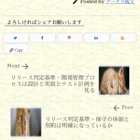

Posted by
グータラ親父
よろしければシェアお願いします

Copy

Next
リリース判定基準・開発管理プロ
セスは設計と実装とテスト計画を
見る

Prev
リリース判定基準・保守の体制と
契約は明確になっているか