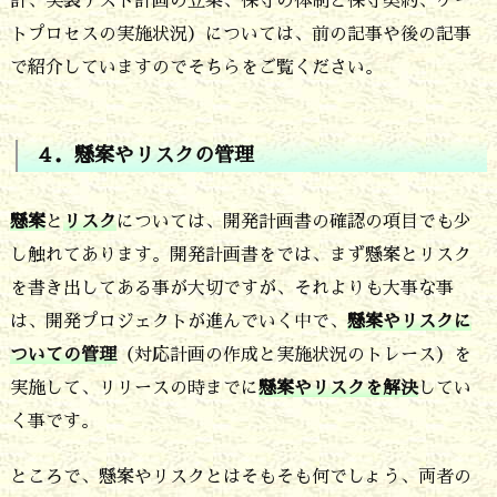
計、実装テスト計画の立案、保守の体制と保守契約、ゲー
は
トプロセスの実施状況）については、前の記事や後の記事
懸
で紹介していますのでそちらをご覧ください。
案
や
４．懸案やリスクの管理
リ
ス
懸案
と
リスク
については、開発計画書の確認の項目でも少
ク
し触れてあります。開発計画書をでは、まず懸案とリスク
の
を書き出してある事が大切ですが、それよりも大事な事
管
は、開発プロジェクトが進んでいく中で、
懸案やリスクに
理
ついての管理
（対応計画の作成と実施状況のトレース）を
実施して、リリースの時までに
懸案やリスクを解決
してい
と
く事です。
ベ
ー
ところで、懸案やリスクとはそもそも何でしょう、両者の