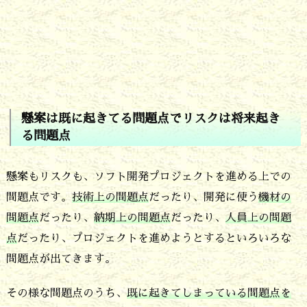
や
リ
ス
ク
の
懸案は既に起きてる問題点でリスクは将来起き
管
る問題点
理
3.
懸案もリスクも、ソフト開発プロジェクトを進める上での
懸
問題点です。
技術上の問題点
だったり、開発に使う
機材の
案
問題点
だったり、
納期上の問題点
だったり、
人員上の問題
は
点
だったり、プロジェクトを進めようとするといろいろな
問題点が出てきます。
既
に
その様な問題点のうち、
既に起きてしまっている問題点を