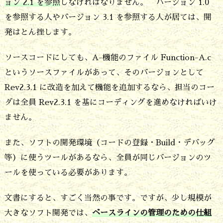
ョン 2.1 を参照
しなければなりません。 バージョン 1.0
ン
を参照する人やバージョン 3.1 を参照する人が居ては、開
の
発はとん挫します。
管
ソースコードにしても、A-機能のファイル Function-A.c
理
というソースファイルがあって、そのバージョンとして
Rev2.3.1 に改造を加えて機能を追加するなら、担当のコー
ダは全員 Rev2.3.1 を基にコーディングを進めなければいけ
ません。
また、ソフトの開発環境（コードの登録・Build・デバッグ
等）に使うツールがあるなら、全員が同じバージョンのツ
ールを使っている必要があります。
文書にすると、すごく当然の事です。ですが、少し規模が
大きなソフト開発では、
ベースラインの管理のための仕組