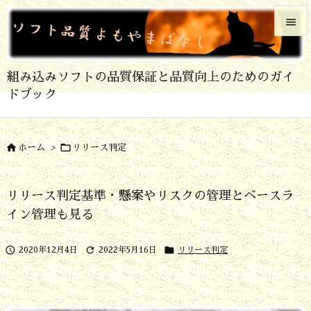


メニュ
組み込みソフトの品質保証と品質向上のためのガイ

ドブック
サイド

前へ


ホーム
>
リリース判定

次へ
リリース判定基準・懸案やリスクの管理とベースラ

イン管理も見る
検索



2020年12月4日
2022年5月16日
リリース判定