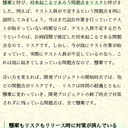
起
懸案
と呼び、
将来起こるであろう問題点をリスク
と呼びま
き
した。例えば、テスト人員が不足するという問題点を例に
て
説明してみましょう。今はまだ設計作業を行っていてテス
トが始まっていない時期ならば、テスト人員不足するだろ
る
うというのは、計画段階で推定した将来起こるである問題
問
点なので、リスクです。しかし、今が既にテスト作業が始
題
まっていて、実際にテスト人員が不足しているのなら、こ
点
れは既に起きてしまっている問題点なので、懸案です。
で
言い方を変えれば、開発プロジェクトの開始時点では、殆
リ
どの問題点がリスクです。 リスクは時間の経過とともに
ス
懸案に変わっていき、開発プロジェクトの終了時点で対策
ク
されずに残っている問題点は、全て懸案です。
は
将
懸案もリスクもリリース時に対策が済んでいる
来