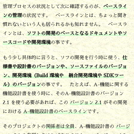
い
管理プロセスの状況として次に確認するのが、
ベースライ
ンの管理
の状況です。 ベースラインとは、ちょっと聞き
る
慣れないという人も居られるかも知れません。 ベースラ
事
インとは、
ソフトの開発のベースとなるドキュメントやソ
が
ースコードや開発環境
の事です。
大
事
もう少し具体的に言うと、ソフの開発を行う時に使う、
仕
様書や設計書のバージョンや、ソースファイルのバージョ
5.
ン、開発環境（Build 環境や 統合開発環境や SDKツー
５．
ル）のバージョン
の事です。 たとえば、A-機能に関する
ベ
機能設計書を使う時に、そのA-機能設計書のバージョン
ー
2.1 を使う必要があれば、この
バージョン 2.1
がその開発
ス
における
A-機能設計書のベースライン
です。
ラ
そのプロジェクトの
関係者は全員
、A-機能設計書の
バージ
イ