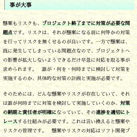
事が大事
起
き
懸案もリスクも、
プロジェクト終了までに対策が必要な問
る
題点
です。リスクは、それが懸案になる前に何等かの対策
問
を行ってリスクを無くせるのが良いです。一方で懸案は、
題
既に発生してしまっている問題点なので、プロジェクトへ
の影響が拡大しないようできるだけ早急に対応を取る事が
点
求められます。 誰が・何を・何時までに検討して対策を
4.
実施するのか、具体的な対策の計画と実施が必要です。
懸
案
そのためには、どんな懸案やリスクが存在していて、それ
は誰が何時までに対策を検討して実施していくのか、
対策
も
の納期と責任者が明確に
なっていて、その
進捗を適切にト
リ
レース
する仕組みが必要です。これは言い換えると懸案や
ス
リスクの管理です。 懸案やリスクの対応はソフト開発プ
ク