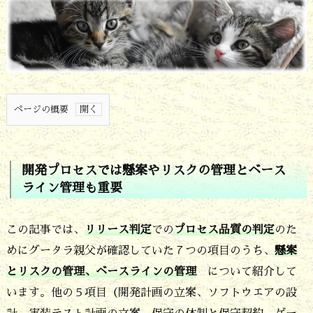
ページの概要
1.
開
開発プロセスでは懸案やリスクの管理とベース
発
ライン管理も重要
プ
ロ
この記事では、
リリース判定
での
プロセス品質の判定
のた
セ
めにグータラ親父が確認していた７つの項目のうち、
懸案
とリスクの管理、
ベースラインの管理
について紹介して
ス
います。他の５項目（開発計画の立案、ソフトウエアの設
で