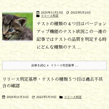


2020年11月13日
2022年5月10日

リリース判定
テストの種類の４つ目はバージョン
アップ機能のテスト状況
この一連の
記事ではテストの品質を判定する時
にどんな種類のテス ...
記事を読む
リリース判定基準 ...
リリース判定基準・テストの種類５つ目は過去不具
合の確認



2020年11月16日
2022年5月10日
リリース判定