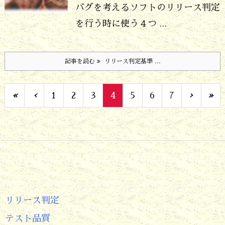
バグを考える
ソフトのリリース判定
を行う時に使う４つ ...
記事を読む
リリース判定基準 ...
«
‹
1
2
3
4
5
6
7
›
»
リリース判定
テスト品質