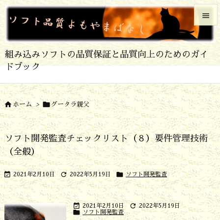


メニュ
組み込みソフトの品質保証と品質向上のためのガイ

ドブック
サイド

前へ


ホーム
>
グータラ親父

次へ
ソフト開発監査チェックリスト（８）要件管理技術

（全般）
検索



2021年2月10日
2022年5月19日
ソフト開発監査


2021年2月10日
2022年5月19日

ソフト開発監査