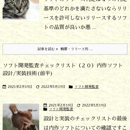
基準のどれかを満たさないならリリ
ースを許可しない
リリースするソフ
トの品質が良いか悪 ...
記事を読む
概要・リリース判 ...
ソフト開発監査チェックリスト（２０）内作ソフト
設計/実装技術(前半)



2021年2月19日
2022年5月19日
ソフト開発監査


2021年2月19日
2022年5月19日

ソフト開発監査
設計と実装のチェックリストの最後
は内作ソフトについての確認です
こ