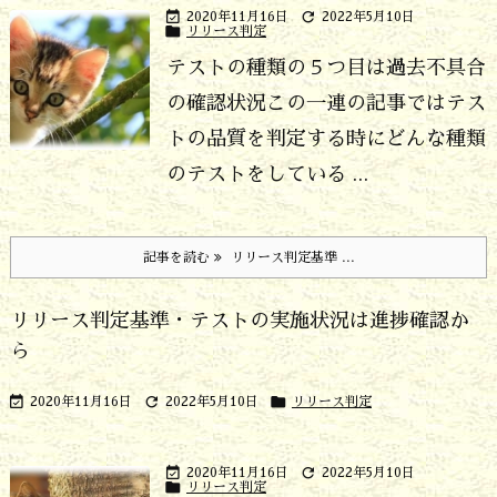


2020年11月16日
2022年5月10日

リリース判定
テストの種類の５つ目は過去不具合
の確認状況
この一連の記事ではテス
トの品質を判定する時にどんな種類
のテストをしている ...
記事を読む
リリース判定基準 ...
リリース判定基準・テストの実施状況は進捗確認か
ら



2020年11月16日
2022年5月10日
リリース判定


2020年11月16日
2022年5月10日

リリース判定