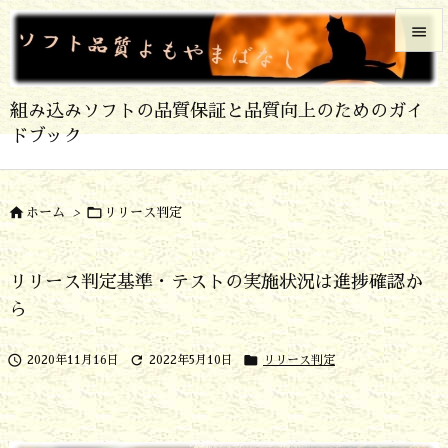


メニュ
組み込みソフトの品質保証と品質向上のためのガイ

ドブック
サイド

前へ


ホーム
>
リリース判定

次へ
リリース判定基準・テストの実施状況は進捗確認か

ら
検索



2020年11月16日
2022年5月10日
リリース判定