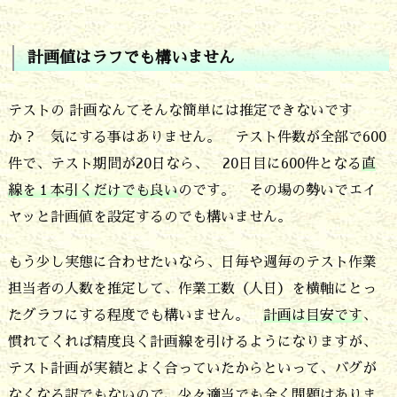
計
画
計画値はラフでも構いません
値
は
テストの 計画なんてそんな簡単には推定できないです
か？ 気にする事はありません。 テスト件数が全部で600
ラ
件で、テスト期間が20日なら、 20日目に600件となる
直
フ
線を１本引くだけでも良い
のです。 その場の勢いでエイ
で
ヤッと計画値を設定するのでも構いません。
も
構
もう少し実態に合わせたいなら、日毎や週毎のテスト作業
い
担当者の人数を推定して、作業工数（人日）を横軸にとっ
たグラフにする程度でも構いません。
計画は目安です
、
ま
慣れてくれば精度良く計画線を引けるようになりますが、
せ
テスト計画が実績とよく合っていたからといって、バグが
ん
なくなる訳でもないので、少々適当でも全く問題はありま