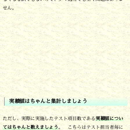
6.
せん。
実
績
値
は
ち
ゃ
ん
と
集
実績値はちゃんと集計しましょう
計
し
ただし、実際に実施したテスト項目数である
実績値につい
ま
てはちゃんと数えましょう
。 こちらはテスト担当者毎に