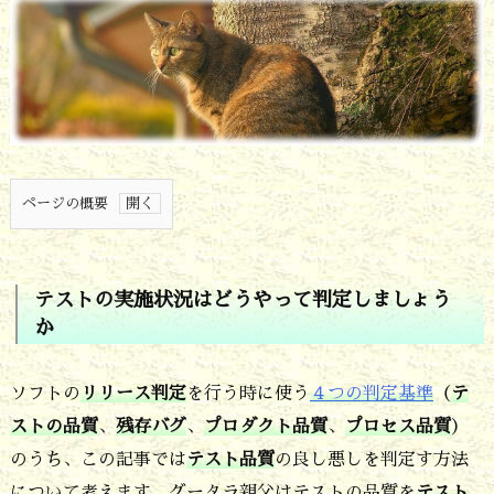
ページの概要
1.
テ
テストの実施状況はどうやって判定しましょう
ス
か
ト
の
ソフトの
リリース判定
を行う時に使う
４つの判定基準
（
テ
実
ストの品質
、
残存バグ
、
プロダクト品質
、
プロセス品質
）
のうち、この記事では
テスト品質
の良し悪しを判定す方法
施
について考えます。グータラ親父はテストの品質を
テスト