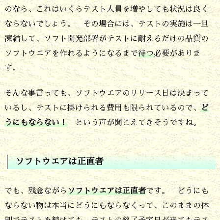
ト
のなら、これはいくらテスト人員を増やしても状況は良く
ウ
ならないでしょう。 その場合には、テストの実施は一旦
エ
凍結して、ソフト開発部署がテストに耐えるだけの品質の
ア
ソフトウエアを作れるようになるまで
待つ
必要がありま
す。
は
正
そんな事言っても、ソフトウエアのリリース日は決まって
直
いるし、テストに掛けられる費用も限られているので、
ど
者
うにもならない！
という声が聞こえてきそうですね。
1
0.
ソフトウエアは正直者
ど
う
でも、残念ながら
ソフトウエアは正直者
です。 どうにも
し
ならない物は本当にどうにもならなくって、このままの体