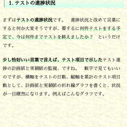
1. テストの進捗状況
な
い
まずは
テストの進捗状況
です。 進捗状況と改めて言葉に
4.
すると何か大変そうですが、要するに
何件テストをする予
1.
定で、今は何件までテストを終えましたか？
というだけ
テ
です。
ス
少し恰好いい言葉で言えば、テスト項目で示した
テスト進
ト
捗の計画値と実績値の監視、ですね。 数字で見てもいい
の
のですが、横軸をテストの日数、縦軸を累計のテスト項目
進
数として、計画値と実績値の折れ線グラフを書くと、状況
捗
が一目瞭然になります。例えばこんなグラフです。
状
況
5.