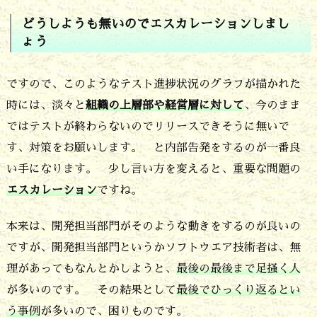
ン
どうしようも無いのでエスカレーションしまし
ょう
し
ま
ですので、このようなテスト進捗状況のグラフが描かれた
し
時には、淡々と
組織の上層部や経営層に対して
、今のまま
ょ
ではテストが終わらないのでリリースできそうに無いで
う
す、対策をお願いします。 と内部告発をするのが一番良
い手になります。 少し言い方を変えると、重要な問題の
1
エスカレーション
ですね。
1.
テ
本来は、開発担当部門がそのような動きをするのが良いの
ス
ですが、開発担当部門というかソフトウエア技術者は、無
ト
理があってもなんとかしようと、
最後の最後まで足掻く人
の
が多いのです。 その結果として
最後でひっくり返るとい
う事例
が多いので、困りものです。
進