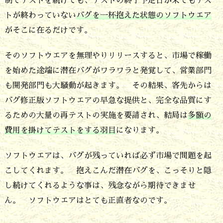
制でテストを続けても、テストの終了予定日が来てもテス
よ
トが終わっていない
バグを一杯抱えた状態のソフトウエア
う
がそこに在るだけです。
も
無
そのソフトウエアを無理やりリリースすると、市場で稼働
い
を始めた途端に潜在バグがワラワラと発覚して、営業部門
も開発部門も大騒動が起きます。 その結果、客先からは
の
バグ修正版ソフトウエアの早急な提供と、完全な品質にす
で
るための大量の再テストの実施を要請され、結局は
多額の
エ
費用を掛けてテストをする羽目
になります。
ス
カ
ソフトウエアは、バグが残っていれば必ず市場で問題を起
こしてくれます。 抱えこんだ潜在バグを、こっそりと隠
レ
し続けてくれるような事は、残念ながら期待できませ
ー
ん。 ソフトウエアはとても正直者なのです。
シ
ョ