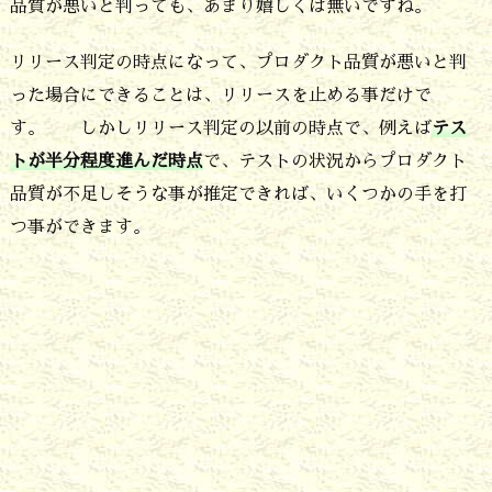
品質が悪いと判っても、あまり嬉しくは無いですね。
ス
リリース判定の時点になって、プロダクト品質が悪いと判
判
った場合にできることは、リリースを止める事だけで
定
す。 しかしリリース判定の以前の時点で、例えば
テス
の
トが半分程度進んだ時点
で、テストの状況からプロダクト
時
品質が不足しそうな事が推定できれば、いくつかの手を打
期
つ事ができます。
よ
り
も
早
め
に
見