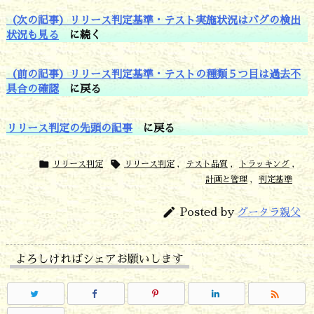
状
（次の記事）リリース判定基準・テスト実施状況はバグの検出
状況も見る
に続く
況
で
（前の記事）リリース判定基準・テストの種類５つ目は過去不
す
具合の確認
に戻る
リリース判定の先頭の記事
に戻る


リリース判定
リリース判定
,
テスト品質
,
トラッキング
,
計画と管理
,
判定基準

Posted by
グータラ親父
よろしければシェアお願いします
