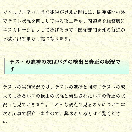
捗
ですので、そのような兆候が見えた時には、開発部門の外
の
でテスト状況を関ししている第三者が、問題点を経営層に
次
エスカレーションしてあげる事で、開発部門を死の行進か
は
ら救い出す事も可能になります。
バ
グ
テストの進捗の次はバグの検出と修正の状況で
の
す
検
テストの実施状況では、テストの進捗と同時にテストの成
出
果でもあるバグの検出の状況と検出されたバグの修正の状
と
況ｊも見ていきます。 どんな観点で見るのかについては
修
次の記事で紹介しますので、興味のある方はご覧くださ
正
い。
の