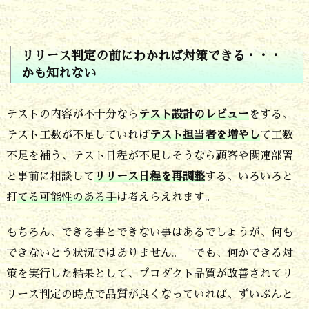
始
め
リリース判定の前にわかれば対策できる・・・
る
かも知れない
3.
リ
テストの内容が不十分なら
テスト設計のレビュー
をする、
テスト工数が不足していれば
テスト担当者を増やし
て工数
リ
不足を補う、テスト日程が不足しそうなら顧客や関連部署
ー
と事前に相談して
リリース日程を再調整
する、いろいろと
ス
打
てる可能性のある手
は考えらえれます。
判
定
もちろん、できる事とできない事はあるでしょうが、何も
できないとう状況ではありません。 でも、何かできる対
の
策を実行した結果として、プロダクト品質が改善されてリ
前
リース判定の時点で品質が良くなっていれば、ずいぶんと
に