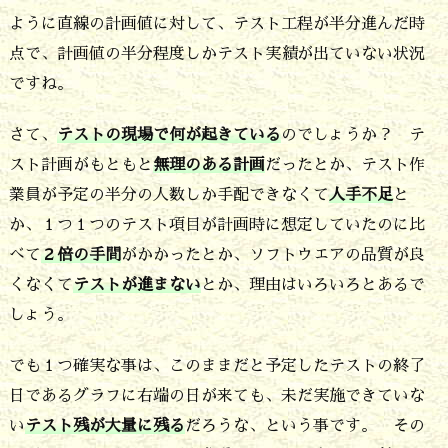
の？
ように直線の計画値に対して、テスト工程が半分進んだ時
8.
点で、計画値の半分程度しかテスト実績が出ていない状況
テ
ですね。
ス
さて、
テストの現場で何が起きている
のでしょうか？ テ
ト
スト計画がもともと
無理のある計画
だったとか、テスト作
チ
業員が予定の半分の人数しか手配できなくて
人手不足
と
ー
か、１つ１つのテスト項目が計画時に想定していたのに比
ム
べて
２倍の手間
がかかったとか、ソフトウエアの品質が良
くなくて
テストが進まない
とか、理由はいろいろとあるで
の
しょう。
実
力
でも１つ確実な事は、このままだと予定したテストの終了
が
日であるグラフに右端の日が来ても、未だ実施できていな
実
い
テスト残が大量に残る
だろうな、という事です。 その