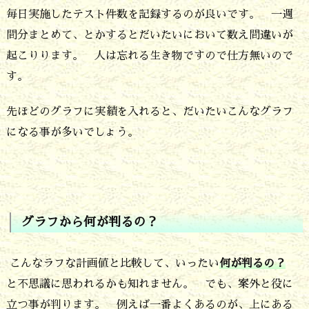
し
毎日実施したテスト件数を記録するのが良いです。 一週
ょ
間分まとめて、とかするとだいたいにおいて数え間違いが
う
起こりります。 人は忘れる生き物ですので仕方無いので
す。
7.
グ
先ほどのグラフに実績を入れると、だいたいこんなグラフ
ラ
になる事が多いでしょう。
フ
か
ら
グラフから何が判るの？
何
が
こんなラフな計画値と比較して、いったい
何が判るの？
判
と不思議に思われるかも知れません。 でも、案外と役に
る
立つ事が判ります。 例えば一番よくあるのが、上にある