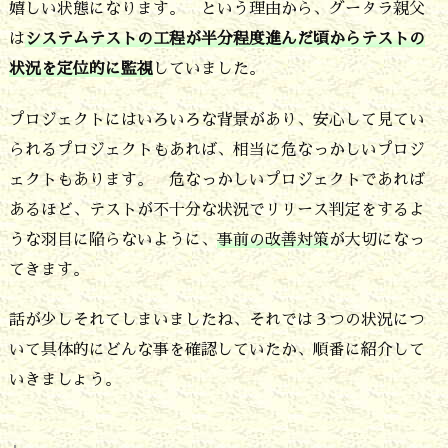
嬉しい状態になります。 という理由から、グータラ親父
わ
は
システムテストの工程が半分程度進んだ頃からテストの
か
状況を定位的に監視
していました。
れ
プロジェクトにはいろいろな背景があり、安心して見てい
ば
られるプロジェクトもあれば、相当に危なっかしいプロジ
対
ェクトもあります。 危なっかしいプロジェクトであれば
策
あるほど、テストが不十分な状況でリリース判定をするよ
で
うな羽目に陥らないように、
事前の改善対策
が大切になっ
き
てきます。
る・・・
話が少しそれてしまいましたね、それでは３つの状況につ
か
いて具体的にどんな事を確認していたか、順番に紹介して
も
いきましょう。
知
れ