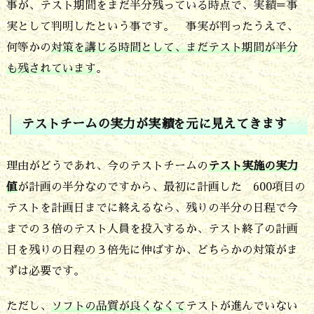
績
事が、テスト期間をまだ半分残っている時点で、実績＝事
実として判明したという事です。 事実が判ったうえで、
を
何等かの
対策を講じる時間として、まだテスト期間が半分
元
も残されています
。
に
見
テストチームの実力が実績を元に見えてきます
え
て
理由がどうであれ、今のテストチームの
テスト実施の実力
き
値
が計画の半分なのですから、最初に計画した 600項目の
ま
テストを計画日までに終えるなら、残りの半分の日程で今
す
までの３倍のテスト人員を投入するか、テスト終了の計画
9.
日を残りの日程の３倍先に伸ばすか、どちらかの対策がま
ソ
ずは必要です。
フ
ただし、
ソフトの品質が良くなくて
テストが進んでいない