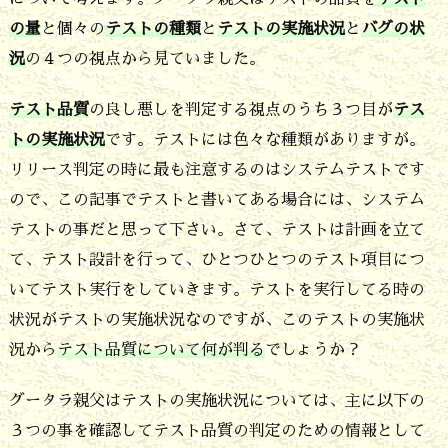
状
の量
と個々の
テストの種類
と
テストの実施状況
と
バグの状
況
況
の４つの視点から見ていました。
は
ど
テスト品質
の良し悪しを判定する視点のうち３つ目が
テス
トの実施状況
です。テストには色々な種類がありますが。
う
リリース判定の時に最も注意するのはシステムテストです
や
ので、この記事でテストと書いてある場合には、システム
っ
テストの事だと思って下さい。さて、テストは計画を立て
て
て、テスト設計を行って、ひとつひとつのテスト項目につ
判
いてテスト実行をしていきます。テストを実行してる時の
定
状況がテストの実施状況なのですが、このテストの実施状
し
況から
テスト品質について何が判る
でしょうか？
ま
グータラ親父はテストの実施状況については、主に以下の
し
３つの事を確認してテスト品質の判定のための情報として