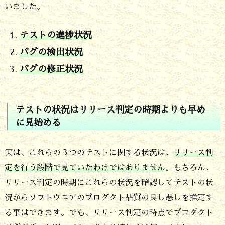
ょ
いました。
う
か
テストの進捗状況
バグの検出状況
2.
バグの修正状況
テ
ス
ト
テストの状況はリリース判定の時期よりも早め
の
に見始める
状
実は、これらの３つのテストに関する状況は、
リリース判
況
定を行う段階で見ていたわけではありません
。もちろん、
は
リリース判定の時期にこれらの状況を確認してテストの状
リ
況からソフトウエアのプロダクト品質の良し悪しを推定す
リ
る事はできます。でも、リリース判定の時点でプロダクト
ー