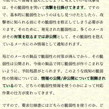
っ取ったり情報を盗んだししようと考えていいる攻撃者
ュ
は、その脆弱性を突いて
攻撃を仕掛けてきます
。ですの
リ
で、基本的に脆弱性というのはもし見つけたとしたら、攻
テ
撃者に知られる前にその脆弱性を修正してしまう必要があ
ります。そのために、発見された脆弱性は、多くのメーカ
ィ
がその
対策を取るまでは非公開
として、その脆弱性を抱え
で
ているメーカにのみ情報として通知されます。
す
殆どのメーカの製品で脆弱性の対策が済んでから、その脆
弱性は公開され、今後の製品で同じ脆弱性が作りこまれな
いように、予防処置がとられます。このような既知の脆弱
性の情報については、
情報の公開/非公開について制御され
ている
ので、どちらの脆弱性情報を使うのかによって対応
作業の仕方が変わってきます。
ですので、要求仕様書にはどちらの脆弱性を使うのか、ど