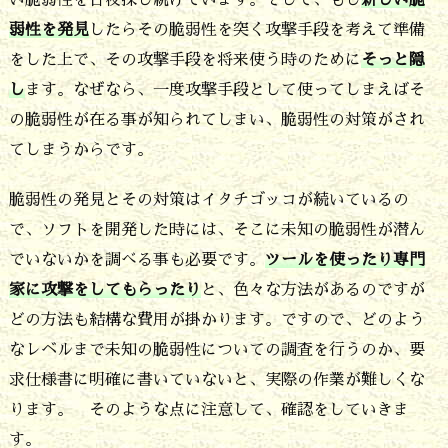
弱性を発見
したらその脆弱性を突く攻撃手段を考えて準備
をした上で、その攻撃手段を将来使う時のために
そっと隠
し
ます。なぜなら、一度攻撃手段として使ってしまえばそ
の脆弱性が在る事が知られてしまい、脆弱性の対策がされ
てしまうからです。
脆弱性の発見とその対策はイタチゴッコが続いているの
で、ソフトを開発した時には、そこに未知の脆弱性が潜ん
でいないかを調べる事も必要です。
ツールを使ったり専門
家に攻撃をしてもらったり
と、色々な方法があるのですが
どの方法も結構な費用が掛かります。ですので、どのよう
なレベルまで未知の脆弱性についての調査を行うのか、要
求仕様書に明確に書いていないと、実際の作業が難しくな
ります。 そのような点に注意して、確認をしていきま
す。