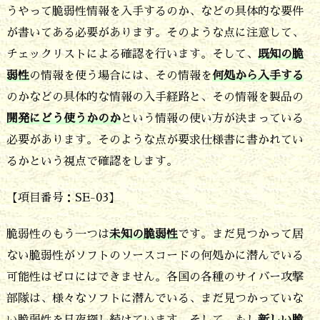
うやって脆弱性情報を入手するのか、などの具体的な要件
が書いてある必要があります。そのような点に注意して、
チェックリストによる確認を行います。そして、
既知の脆
弱性
の情報を使う場合には、その情報を
何処から入手する
のかなどの具体的な情報の入手経路と、その情報を製品の
開発にどう使うかのか
という情報の使い方が決まっている
必要があります。そのような点が要求仕様書に書かれてい
るかという視点で確認をします。
【項目番号：SE-03】
脆弱性のもう一つは
未知の脆弱性
です。まだ見つかって居
ない脆弱性がソフトのソースコードの何処かに潜んでいる
可能性はゼロにはできません。各国の各種のサイバー攻撃
部隊は、様々なソフトに潜んでいる、まだ見つかっていな
い脆弱性を日夜探し続けています。そして、もし
新しい脆