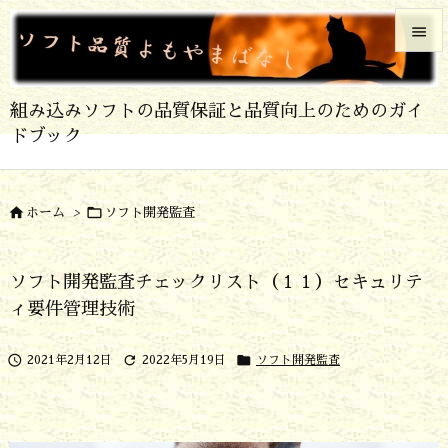


メニュ
組み込みソフトの品質保証と品質向上のためのガイ

ドブック
サイド

前へ


ホーム
>
ソフト開発監査

次へ
ソフト開発監査チェックリスト（１１）セキュリテ

ィ要件管理技術
検索



2021年2月12日
2022年5月19日
ソフト開発監査