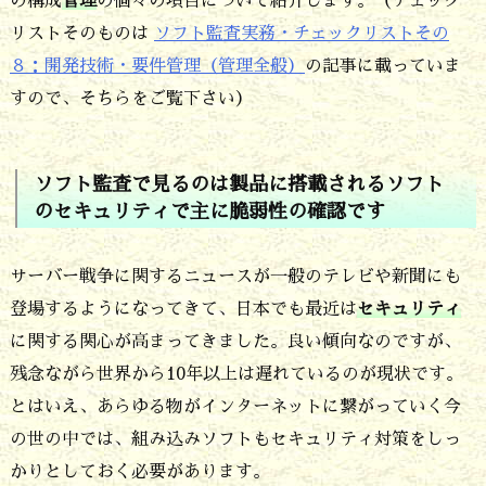
の構成
管理
の個々の項目について紹介します。（チェック
ク
リストそのものは
ソフト監査実務・チェックリストその
リ
８：開発技術・要件管理（管理全般）
の記事に載っていま
ス
すので、そちらをご覧下さい）
ト
の
ソフト監査で見るのは製品に搭載されるソフト
４
のセキュリティで主に脆弱性の確認です
つ
目
サーバー戦争に関するニュースが一般のテレビや新聞にも
は
登場するようになってきて、日本でも最近は
セキュリティ
に関する関心が高まってきました。良い傾向なのですが、
セ
残念ながら世界から10年以上は遅れているのが現状です。
キ
とはいえ、あらゆる物がインターネットに繋がっていく今
ュ
の世の中では、組み込みソフトもセキュリティ対策をしっ
リ
かりとしておく必要があります。