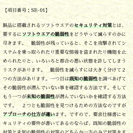
セ
【項目番号：SE-01】
キ
製品に搭載されるソフトウエアの
セキュリティ対策
とは、
ュ
要するに
ソフトウエアの脆弱性
をどうやって減らすのかに
リ
尽きます。 脆弱性が残っていると、そこを攻撃されてシ
テ
ステムを乗っ取られたり重要な情報を盗まれたり機能を止
ィ
められたりと、いろいろと都合の悪い状態を許してしまう
で
リスクがあります。 脆弱性を減らすには大きく分けて２
つの方法があります。一つ目は
既知の脆弱性
を調べあげて
主
その脆弱性が潜んでいない事を確認する方法です。そして
に
もう一つが
未知の脆弱性
が潜んでいないかを確認する方法
脆
です。 ２つとも脆弱性を見つけるための方法なのですが
弱
アプローチの仕方が違い
ます。ですので、要求仕様書にセ
性
キュリティの要件が書いてあるのならば、既知の脆弱性の
の
対策と未知の脆弱性の対策のどちらか一方のみで対策をす