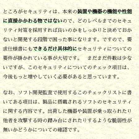
テ
ところがセキュリティは、本来の
装置や機器の機能や性能
ィ
に直接かかわる物ではない
ので、どのレベルまでのセキュ
で
リティ対策を採用すれば良いのかをしっかりと決めておか
す
ないと開発する段階で困った事になります。ですので、要
2.
求仕様書にも
できるだけ具体的に
セキュリティについての
ソ
要件が掛かれている事が大切です。 まだまだ件数は少な
フ
いですが、このセキュリティについてのチェック項目は、
ト
今後もっと増やしていく必要があると思っています。
監
なお、ソフト開発監査で使用するこのチェックリストに書
査
いてある項目は、製品に搭載されるソフトのセキュリティ
で
に関する内容です。出荷した機器や装置が乗っ取られたり
見
他者を攻撃する時の踏み台にされたりするような脆弱性が
る
無いかどうかについての確認です。