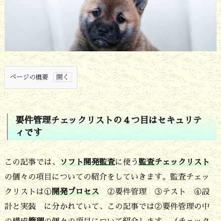
ページの概要
1.
要
要件管理チェックリストの４つ目
はセキュリテ
件
ィです
管
理
この記事では、
ソフト開発監査
に使う
監査チェックリスト
チ
の個々の項目についての紹介をしていきます。監査チェッ
クリストは①
開発プロセス
②要件管理 ③テスト ④設
ェ
計と実装 に分かれていて、この記事では②要件管理の中
ッ