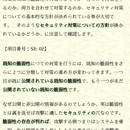
確
るのか、両方を合わせて対策するのか、セキュリティ対策
についての基本的な方針が決められている事が大切で
認
す。 そのような
セキュリティ対策についての方針
が掛か
で
れているかどうか、に注意して確認します。
す
3.
【項目番号：SE-02】
保
既知の脆弱性
につての対策を行うには、既知の脆弱性をさ
守
らに２つに分類して対策の進め方が変わってきます。一つ
性
目が既に
公開されている既知の脆弱性
で、もう一つが未だ
の
公開されていない既知の脆弱性
です。
次
なぜ公開と非公開の情報があるのでしょうか、実は脆弱性
は
とは裏を返せば攻撃に適した
セキュリティの
穴なのです。
セ
脆弱性の存在が判れば
、攻撃する側つまりはシステムを乗
キ