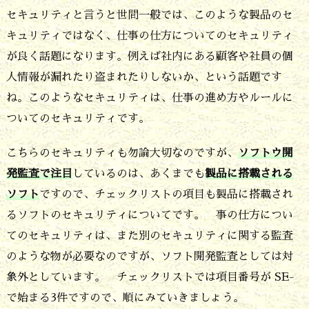
の
セキュリティと言うと世間一般では、このような製品のセ
は
キュリティではなく、仕事の仕方についてのセキュリティ
製
が良く話題になります。例えば社内にある顧客や社員の個
品
人情報が漏れたり盗まれたりしないか、という話題です
に
ね。このようなセキュリティは、仕事の進め方やルールに
ついてのセキュリティです。
搭
載
こちらのセキュリティも勿論大切なのですが、
ソフトウ開
さ
発監査で注目
しているのは、あくまでも
製品に搭載される
れ
ソフト
ですので、チェックリストの項目も製品に搭載され
る
るソフトのセキュリティについてです。 事の仕方につい
てのセキュリティは、また別のセキュリティに関する監査
ソ
のような物が必要なのですが、ソフト開発監査としては対
フ
象外としています。 チェックリストでは項目番号が SE-
ト
で始まる3件ですので、順にみていきましょう。
の