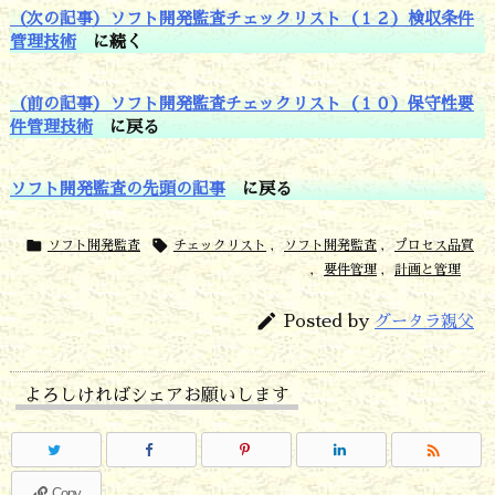
（次の記事）ソフト開発監査チェックリスト（１２）検収条件
管理技術
に続く
（前の記事）ソフト開発監査チェックリスト（１０）保守性要
件管理技術
に戻る
ソフト開発監査の先頭の記事
に戻る


ソフト開発監査
チェックリスト
,
ソフト開発監査
,
プロセス品質
,
要件管理
,
計画と管理

Posted by
グータラ親父
よろしければシェアお願いします

Copy