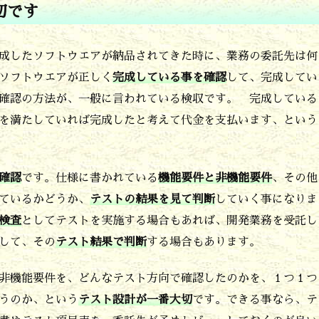
切です
成したソフトウエアが納品されてきた時に、業務の委託先は何
ソフトウエアが正しく
完成している事を確認
して、完成してい
確認の方法が、一般に言われている検収です。 完成している
を満たしていれば完成したと考えて代金を支払います、という
確認
です。仕様に書かれている
機能要件と非機能要件
、その他
ているかどうか、
テストの結果を見て判断
していく事になりま
検査
としてテストを実施する場合もあれば、開発業務を受託し
して、その
テスト結果で判断
する場合もあります。
非機能要件を、どんなテスト方向で確認したのかを、１つ１つ
うのか、という
テスト設計が一番大切
です。できる事なら、テ