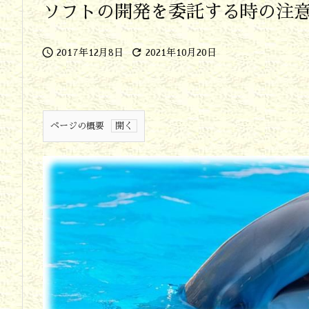
ソフトの開発を委託する時の注


2017年12月8日
2021年10月20日
ページの概要
1.
ソ
フ
ト
ウ
エ
ア