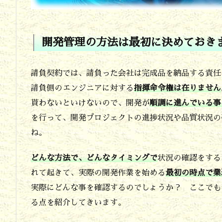
の
開
発
開発管理の方法は最初に決めておき
業
務
請負契約では、請負った会社は完成品を納品する責任
を
請負側のエンジニアに対する
指揮命令権は在りません
委
貰わないといけないので、開発が
順調に進んでいる事
を行って、開発プロジェクトの進捗状況や品質状況の
託
ね。
す
る
どんな方法で、どんなタイミングで
状況の確認をする
時
れて起きて、実際の開発作業を始める
最初の時点で業
の
実際にどんな事を確認するのでしょうか？ ここでも
る点を紹介してきいます。
注
意