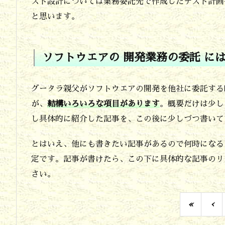
スト設計については業務委託先で作成したテスト計画
任
と思います。
契
約
ソフトウエアの 開発業務の委託 に
と
派
グータラ親父がソフトウエアの開発を他社に委託する
遣
が、
結構いろいろな項目があります
。概要だけは少し
契
し具体的に紹介した記事を、この後に少しづつ書いて
約
とはいえ、他にも書きたい記事があるので何時になる
4.
定です。記事が書けたら、この下に具体的な記事のリ
信
さい。
頼
で
«
‹
き