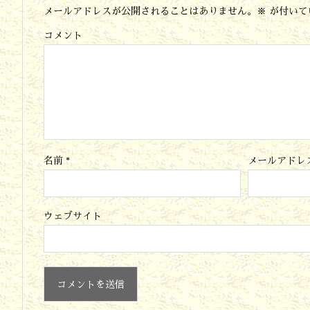
メールアドレスが公開されることはありません。
※
が付いて
務
コメント
範
囲
と
責
任
分
名前
*
メールアドレ
解
点
ウェブサイト
6.
要
求
仕