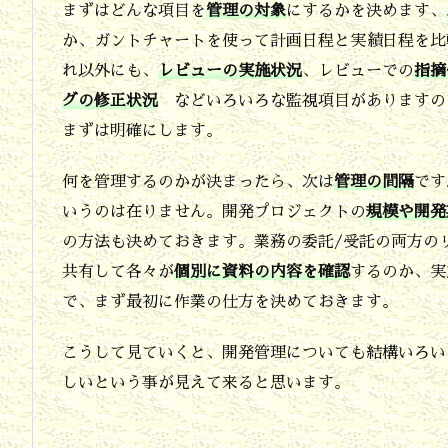
まずはどんな項目を
管理の対象
にするかを決めます、
点
か、ガントチャートを使って計画日程と実績日程を比
2.
れ以外にも、
レビューの実施状況
、レビューでの
指摘
グの修正状況
などいろいろな監視項目がありますの
ソ
まずは明確にします。
フ
ト
何を管理するのかが決まったら、次は
管理の間隔
です
ウ
いうのは在りません。開発プロジェクトの
規模や開発
エ
の方法も決めておきます。業務の委託/受託の両方の
共有して各々が
個別に資料の内容を確認
するのか、実
ア
で、まず最初に作業の仕方を決めておきます。
開
発
こうして見ていくと、開発管理についても結構いろい
と
しいという事が見えて来ると思います。
開
発