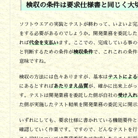
検収の条件は要求仕様書と同じく大
業
務
ソフトウエアの実装とテストが終わって、いよいよ完
の
をする必要があるのでしょうか。開発業務を委託した
委
れば
代金を支払い
ます。ここでの、完成している事の
託
と判断するための条件が
検収条件
で、これこれの条件
意味ですね。
3.
請
検収の方法には色々ありますが、基本は
テストによる
負
にあるとすれば
あたりまえ品質
が、確かに出来上がっ
契
す。テストは開発業務を委託した側が自社の
受け入れ
約
た側が実施したテスト結果を開発業務の委託元に開示
と
いずれにしても、要求仕様に書かれている機能要件と
準
確認していく作業です。ですので、どんなテストを行
委