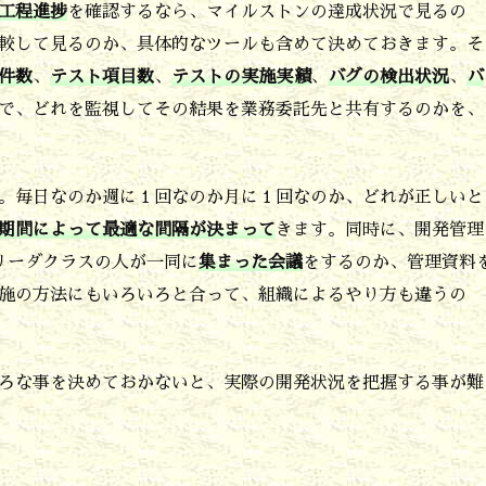
工程進捗
を確認するなら、マイルストンの達成状況で見るの
較して見るのか、具体的なツールも含めて決めておきます。そ
件数
、
テスト項目数
、
テストの実施実績
、
バグの検出状況
、
バ
で、どれを監視してその結果を業務委託先と共有するのかを、
。毎日なのか週に１回なのか月に１回なのか、どれが正しいと
期間によって最適な間隔が決まって
きます。同時に、開発管理
リーダクラスの人が一同に
集まった会議
をするのか、管理資料
施の方法にもいろいろと合って、組織によるやり方も違うの
ろな事を決めておかないと、実際の開発状況を把握する事が難