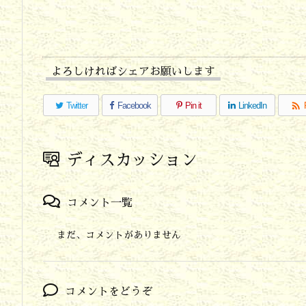
る
委
託
よろしければシェアお願いします
先

Twitter
Facebook
Pin it
LinkedIn
を
選
び
ディスカッション
ま
し
コメント一覧
ょ
まだ、コメントがありません
う
5.
コメントをどうぞ
業