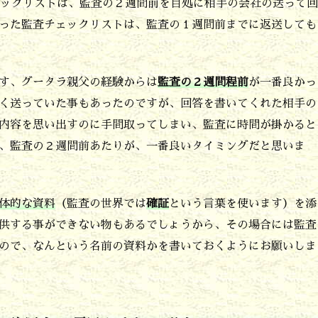
ェックリストは、監査の２週間前を目処に相手の会社の送って回
った監査チェックリストは、監査の１週間前までに返送しても
す、グータラ親父の経験からは
監査の２週間程前
が一番良かっ
く送っていた事もあったのですが、回答を書いてくれた相手の
内容を思い出すのに手間取ってしまい、監査に時間が掛かると
、監査の２週間前あたりが、一番良いタイミングだと思いま
体的な資料
（監査の世界では
確証
という言葉を使います）を添
供する事ができない物もあるでしょうから、その場合には監査
ので、なんという名前の資料かを書いておくようにお願いしま