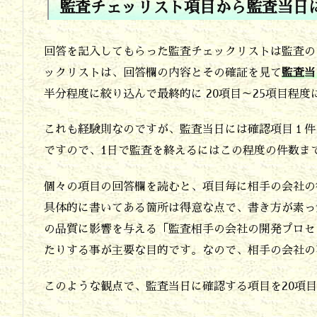
間
監査チェッリスト項目から監査当日
引
き
回答を記入してもらった監査チェックリストは監査の
の
ックリストは、回答欄の内容とその確証を見て
監査当
半分程度に絞り込んで最終的に 20項目～25項目程
第
一
これも経験則なのですが、監査当日には確認項目１件
段
ですので、1日で監査を終えるにはこの程度の件数ま
階
個々の項目の回答欄を読むと、項目毎に相手の会社の
で
具体的に書いてある箇所は得意な点で、書き方が素っ
半
の品質に影響を与える「監査相手の会社の開発プロセ
分
たりする事が主要な目的です。なので、相手の会社
に
このような観点で、監査当日に確認する項目を20項目
し
第