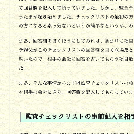
ト
て回答欄を記入して貰っていました。しかし、監査チ
の
った事が起き始めました。チェックリストの最初の方
項
の方になると素っ気ないというか簡単なというか、
目
まあ、回答欄を書くほうにしてみれば、あまりに項目
を
ラ親父がこのチェックリストの回答欄を書く立場だと
監
続いたので、相手の会社に回答を書いてもらう項目数
査
た。
の
まあ、そんな事情からまずは監査チェックリストの項
目
を相手の会社に送り、回答欄を記入してもらっていま
的
に
合
監査チェックリストの事前記入を相
わ