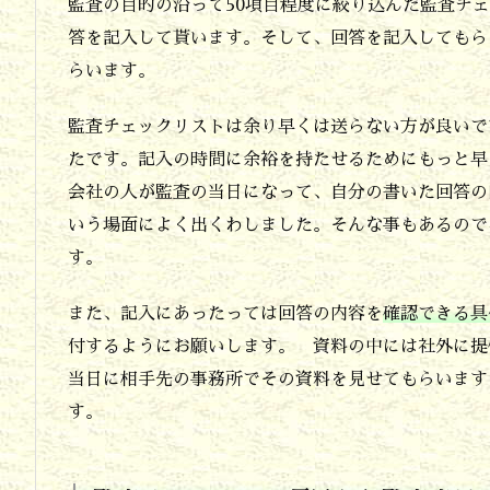
せ
監査の目的の沿って50項目程度に絞り込んだ監査チ
答を記入して貰います。そして、回答を記入してもら
て
らいます。
取
捨
監査チェックリストは余り早くは送らない方が良いで
選
たです。記入の時間に余裕を持たせるためにもっと早
択
会社の人が監査の当日になって、自分の書いた回答の
いう場面によく出くわしました。そんな事もあるので
3.
す。
チ
ェ
また、記入にあったっては回答の内容を
確認できる具
ッ
付するようにお願いします。 資料の中には社外に提
ク
当日に相手先の事務所でその資料を見せてもらいます
す。
項
目