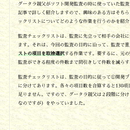
グータラ親父がソフト開発監査の時に使っていた監査
査
記事で詳しく紹介しますので、興味のある方はそちら
チ
ックリストについてどのような作業を行うのかを紹介
ェ
ッ
監査チェックリストは、監査に先立って相手の会社に
ク
ます。それは、今回の監査の目的に沿って、監査で重
ストの項目を取捨選択
する作業です。要するに、元の
リ
監査ができる程度の件数まで間引きして件数を減らす
ス
ト
監査チェックリストは、監査の目的に従って①開発プ
は
に分けてあります。各々の項目数を合算すると130
事
足りません。ですので、グータラ親父は２段階に分け
前
なのですが）をやっていました。
に
準