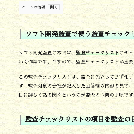
ページの概要
1.
ソ
ソフト開発監査で使う監査チェック
フ
ト
ソフト開発監査の本番は、
監査チェックリスト
のチェ
開
いく作業です。ですので、監査チェックリストが重要
発
この監査チェックリストは、監査に先立ってまず相手
監
す。監査対象の会社が記入した回答欄の内容を見て、
査
日に詳しく話を聞くというのが監査の作業の手順です
で
使
う
監査チェックリストの項目を監査の
監