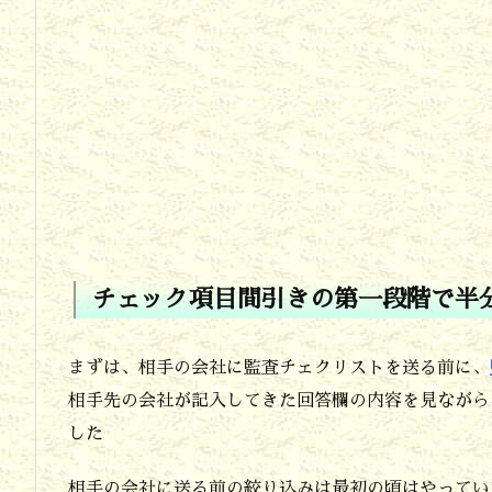
備
し
ま
す
2.
監
査
チ
チェック項目間引きの第一段階で半
ェ
ッ
まずは、相手の会社に監査チェクリストを送る前に、
ク
相手先の会社が記入してきた回答欄の内容を見ながら
リ
した
ス
相手の会社に送る前の絞り込みは最初の頃はやってい